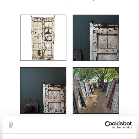
Hvid vintage trædør