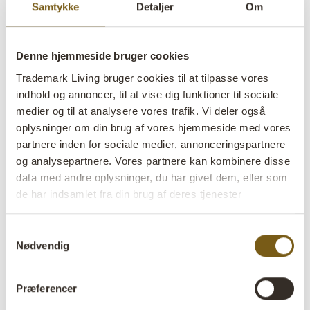
Samtykke
Detaljer
Om
lens
På lager
Denne hjemmeside bruger cookies
Varenr:
D22347
Trademark Living bruger cookies til at tilpasse vores
One of a kind:
Ja
indhold og annoncer, til at vise dig funktioner til sociale
medier og til at analysere vores trafik. Vi deler også
Colli:
1 Stk
oplysninger om din brug af vores hjemmeside med vores
Farve:
Creme
partnere inden for sociale medier, annonceringspartnere
og analysepartnere. Vores partnere kan kombinere disse
Størrelse:
H:160 cm
W:90 cm
D:6 cm
x
x
data med andre oplysninger, du har givet dem, eller som
de har indsamlet fra din brug af deres tjenester
Mere info +
Samtykkevalg
Find forhandler
B2B Login
Nødvendig
Præferencer
Produktbeskrivelse