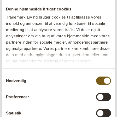
LED-pærer
i vores webshop.
Denne hjemmeside bruger cookies
Alle Trademark Livings bordlamper er udstyret med hanstik
Trademark Living bruger cookies til at tilpasse vores
og afbryder. Lamperne har, med undtagelse af SG0819, en
indhold og annoncer, til at vise dig funktioner til sociale
E27-fatning, som passer til vores smukke, håndlavede LED-
medier og til at analysere vores trafik. Vi deler også
oplysninger om din brug af vores hjemmeside med vores
pærer, der sælges separat her på siden –
pære medfølger
partnere inden for sociale medier, annonceringspartnere
ikke
, når du køber en lampe.
og analysepartnere. Vores partnere kan kombinere disse
data med andre oplysninger, du har givet dem, eller som
de har indsamlet fra din brug af deres tjenester
Samtykkevalg
Nødvendig
Præferencer
Statistik