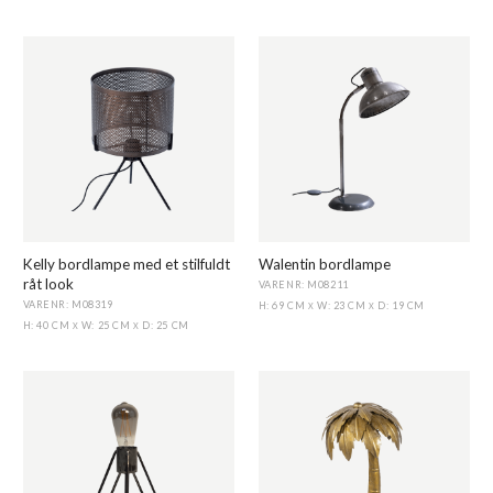
Kelly bordlampe med et stilfuldt
Walentin bordlampe
råt look
VARENR: M08211
VARENR: M08319
H: 69 CM
W: 23 CM
D: 19 CM
X
X
H: 40 CM
W: 25 CM
D: 25 CM
X
X