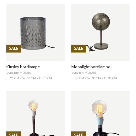
SALE
SALE
Kinsley bordlampe
Moonlight bordlampe
VARENR: M08360
VARENR: M08358
H: 21 CM
W: 18 CM
D: 18 CM
H: 60 CM
W: 30 CM
D: 30 CM
X
X
X
X
SALE
SALE