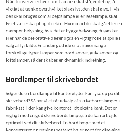
Når du overvejer hvor bordlampen skal stå, er det også
vigtigt at tænke over, hvilket slags lys, den skal give. Hvis
den skal bruges som arbejdslampe eller læselampe, skal
lyset være skarpt og direkte. Hvorimod du skal gå efter en
dæmpet belysning, hvis det er hyggebelysning du ønsker.
Her har de dekorative pærer også en vigtig rolle at spille i
valg af lyskilde. En anden god idé er at mixe mange
forskellige typer lamper som bordlamper, gulvlamper og
loftslamper, så der skabes en dynamisk indretning.
Bordlamper til skrivebordet
Søger du en bordlampe til kontoret, der kan lyse op på dit
skrivebord? Så har vi et råt udvalg af skrivebordslamper i
fabriksstil, der kan give kontoret lidt ekstra kant. Det er
vigtigt med en god skrivebordslampe, så du kan arbejde
optimalt ved dit skrivebord. En bordlampe med et
koncentreret og retningsbestemt lys er godt for dine øjne.