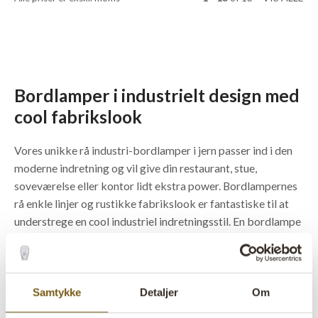
Bordlamper i industrielt design med
cool fabrikslook
Vores unikke rå industri-bordlamper i jern passer ind i den
moderne indretning og vil give din restaurant, stue,
soveværelse eller kontor lidt ekstra power. Bordlampernes
rå enkle linjer og rustikke fabrikslook er fantastiske til at
understrege en cool industriel indretningsstil. En bordlampe
med industrielt design og unik finish er derfor et must have,
hvis du ønsker at få det moderne industrielle look i sin
indretning eller ønsker at skabe kontrast til en mere
klassisk indretningsstil. Husk at sætte en dekorativ pære i
Samtykke
Detaljer
Om
lampen for at skabe det perfekte look. Du finder de smukke