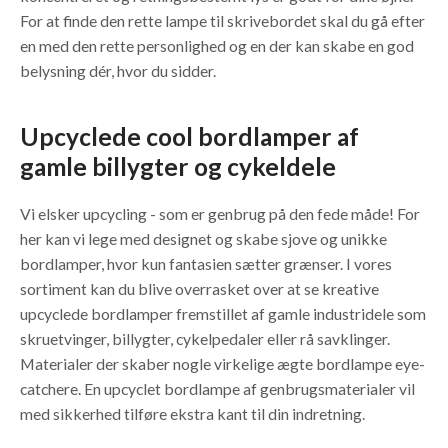
For at finde den rette lampe til skrivebordet skal du gå efter
en med den rette personlighed og en der kan skabe en god
belysning dér, hvor du sidder.
Upcyclede cool bordlamper af
gamle billygter og cykeldele
Vi elsker upcycling - som er genbrug på den fede måde! For
her kan vi lege med designet og skabe sjove og unikke
bordlamper, hvor kun fantasien sætter grænser. I vores
sortiment kan du blive overrasket over at se kreative
upcyclede bordlamper fremstillet af gamle industridele som
skruetvinger, billygter, cykelpedaler eller rå savklinger.
Materialer der skaber nogle virkelige ægte bordlampe eye-
catchere. En upcyclet bordlampe af genbrugsmaterialer vil
med sikkerhed tilføre ekstra kant til din indretning.