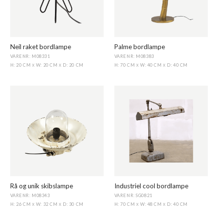
Neil raket bordlampe
Palme bordlampe
VARENR: M08331
VARENR: M08383
H: 20 CM
W: 20 CM
D: 20 CM
H: 70 CM
W: 40 CM
D: 40 CM
X
X
X
X
Rå og unik skibslampe
Industriel cool bordlampe
VARENR: M08343
VARENR: SG0821
H: 26 CM
W: 32 CM
D: 30 CM
H: 70 CM
W: 48 CM
D: 40 CM
X
X
X
X