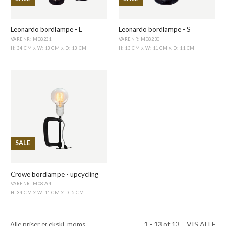
Leonardo bordlampe - L
Leonardo bordlampe - S
VARENR: M08231
VARENR: M08230
H: 34 CM
W: 13 CM
D: 13 CM
H: 13 CM
W: 11 CM
D: 11 CM
X
X
X
X
SALE
Crowe bordlampe - upcycling
VARENR: M08294
H: 34 CM
W: 11 CM
D: 5 CM
X
X
1 - 13
of
13
VIS ALLE
Alle priser er ekskl. moms