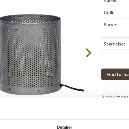
Varenr:
Colli:
Farve:
Størrelse:
Find forha
Produktbesk
Rå og industr
fremstillet i
giver et flot 
Detaljer
personlig ind