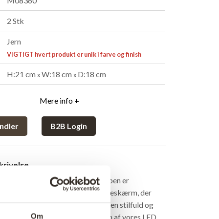
M08360
2 Stk
Jern
VIGTIGT hvert produkt er unik i farve og finish
H:21 cm
W:18 cm
D:18 cm
x
x
Mere info +
ndler
B2B Login
rivelse
iel bordlampe med kant. Bordlampen er
 robust jern med en perforeret lampeskærm, der
funklende lys. Bordlampen passer i en stilfuld og
Om
retning og den er supercool med en af vores LED