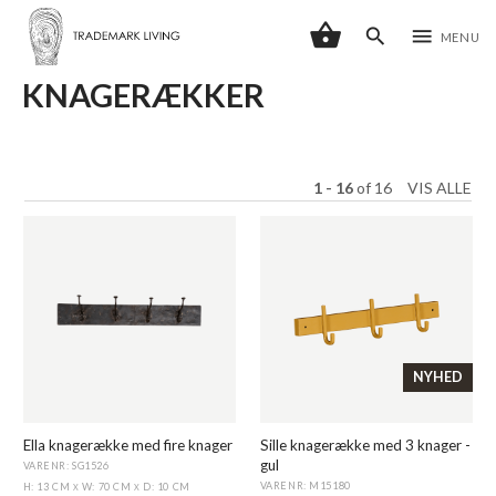
shopping_basket
search
menu
MENU
KNAGERÆKKER
1 - 16
of
16
VIS ALLE
NYHED
Ella knagerække med fire knager
Sille knagerække med 3 knager -
gul
VARENR: SG1526
VARENR: M15180
H: 13 CM
W: 70 CM
D: 10 CM
X
X