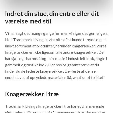
Indret din stue, din entre eller dit
værelse med stil
Vi har sagt det mange gange før, men vi siger det gerne igen.
Hos Trademark Living er vi stolte af at kunne tilbyde dig et
unikt sortiment af produkter, herunder knagerækker. Vores
knagerækker er ikke ligesom alle andre knagerækker. De
har sjæl og charme. Nogle fremstår i industrielt look, nogle i
gammelt og rustikt look. Her hos os garanterer vi at du
finder du de fedeste knagerækker. De fleste af dem er
endda lavet af upcyclede materialer. Så, what’s not to like?
Knagerækker i træ
Trademark Livings knagerækker i træ har et charmerende
vintagelook. De er lavet af råt genanvendt træ, der vækker