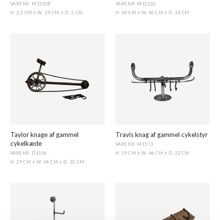
VARENR: M15158
VARENR: M15122
H: 2,5 CM
W: 29 CM
D: 3 CM
H: 34 CM
W: 46 CM
D: 34 CM
X
X
X
X
Taylor knage af gammel
Travis knag af gammel cykelstyr
cykelkæde
VARENR: M1573
VARENR: D1516
H: 19 CM
W: 46 CM
D: 22 CM
X
X
H: 29 CM
W: 64 CM
D: 25 CM
X
X