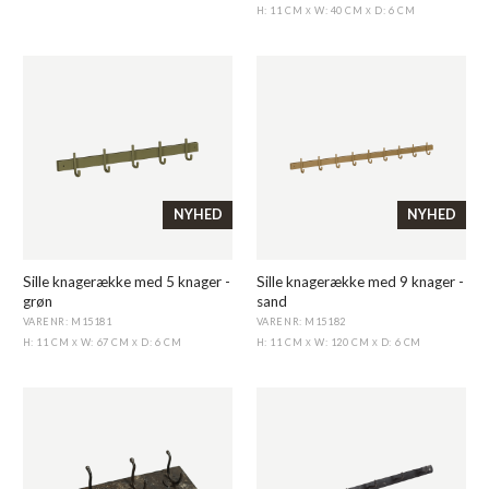
H: 11 CM
W: 40 CM
D: 6 CM
X
X
NYHED
NYHED
Sille knagerække med 5 knager -
Sille knagerække med 9 knager -
grøn
sand
VARENR: M15181
VARENR: M15182
H: 11 CM
W: 67 CM
D: 6 CM
H: 11 CM
W: 120 CM
D: 6 CM
X
X
X
X