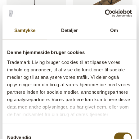
Samtykke
Detaljer
Om
Isabella knagerække med tre
Pjerrot knagerække med 4
knager
kroge
Denne hjemmeside bruger cookies
VARENR: M15156
VARENR: D1535
H: 54 CM
W: 11 CM
D: 5,5 CM
H: 10 CM
W: 40 CM
D: 8 CM
X
X
X
X
Trademark Living bruger cookies til at tilpasse vores
indhold og annoncer, til at vise dig funktioner til sociale
medier og til at analysere vores trafik. Vi deler også
oplysninger om din brug af vores hjemmeside med vores
partnere inden for sociale medier, annonceringspartnere
og analysepartnere. Vores partnere kan kombinere disse
data med andre oplysninger, du har givet dem, eller som
de har indsamlet fra din brug af deres tjenester
Samtykkevalg
Pjerrot knagerække med 3
Pjerrot knagerække med 2
Nødvendig