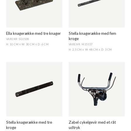
Ella knagerække med tre knager
Stella knagerække med fem
kroge
VARENR: SG1528
VARENR: M15157
H: 10 CM
W: 30 CM
D: 6 CM
X
X
H: 2,5 CM
W: 48 CM
D: 3 CM
X
X
Stella knagerække med tre
Zabel cykelgevir med et råt
kroge
udtryk