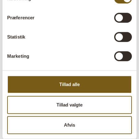
kroge
kroge
VARENR: D1534
VARENR: D1533
H: 10 CM
W: 30 CM
D: 8 CM
H: 10 CM
W: 20 CM
D: 8 CM
X
X
X
X
Præferencer
Statistik
Marketing
Tillad alle
Shoe knagerække med 5
Shoe knagerække med 3
skolæste
skolæste
VARENR: M16157
VARENR: M16156
Tillad valgte
H: 33 CM
W: 111 CM
D: 11 CM
H: 33 CM
W: 70 CM
D: 11 CM
X
X
X
X
Afvis
1 - 16
of
16
VIS ALLE
Alle priser er ekskl. moms