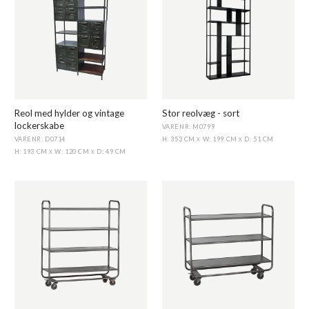
Reol med hylder og vintage
Stor reolvæg - sort
lockerskabe
VARENR: M0799
VARENR: D0714
H: 353 CM
W: 199 CM
D: 51 CM
X
X
H: 193 CM
W: 120 CM
D: 49 CM
X
X