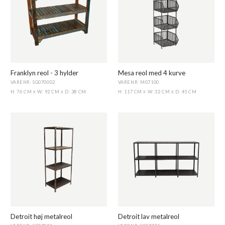
Franklyn reol - 3 hylder
Mesa reol med 4 kurve
VARENR: SG070002
VARENR: M07100
H: 76 CM
W: 92 CM
D: 38 CM
H: 117 CM
W: 32 CM
D: 45 CM
X
X
X
X
Detroit høj metalreol
Detroit lav metalreol