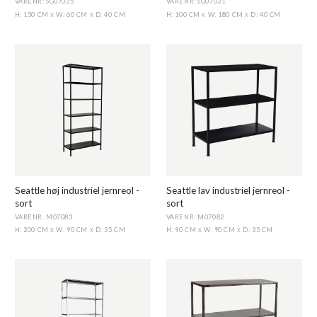
VARENR: SG07035
VARENR: SG07031
H: 150 CM
W: 60 CM
D: 40 CM
H: 100 CM
W: 180 CM
D: 40 CM
X
X
X
X
Seattle høj industriel jernreol -
Seattle lav industriel jernreol -
sort
sort
VARENR: M07083
VARENR: M07082
H: 200 CM
W: 90 CM
D: 35 CM
H: 90 CM
W: 90 CM
D: 35 CM
X
X
X
X