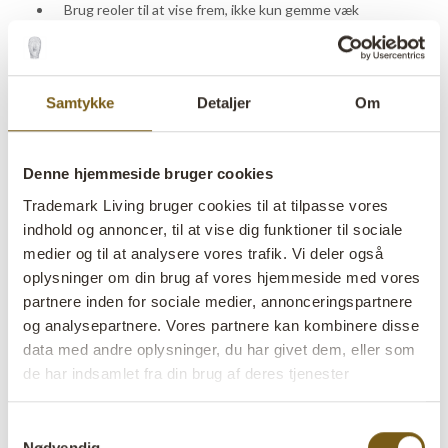
Brug reoler til at vise frem, ikke kun gemme væk
Tænk i højder og dybder for variation
Lad reolen være en del af udtrykket, ikke bare en praktisk
løsning
Samtykke
Detaljer
Om
Vil du se, hvordan reoler bruges i praksis? Tag et kig på
Denne hjemmeside bruger cookies
Rømø Destilleri
, hvor rustikke reoler bruges til opbevaring.
Eller se
Volleshave Gårdbutik
, hvor varer præsenteres på et
Trademark Living bruger cookies til at tilpasse vores
indhold og annoncer, til at vise dig funktioner til sociale
mix af både metal- og træreoler.
medier og til at analysere vores trafik. Vi deler også
oplysninger om din brug af vores hjemmeside med vores
Reoler i træ, genanvendt træ og
partnere inden for sociale medier, annonceringspartnere
metal
og analysepartnere. Vores partnere kan kombinere disse
data med andre oplysninger, du har givet dem, eller som
de har indsamlet fra din brug af deres tjenester
Materialet gør en større forskel, end du lige tror. Det
handler ikke kun om udseende, men også om stemning.
Samtykkevalg
Nødvendig