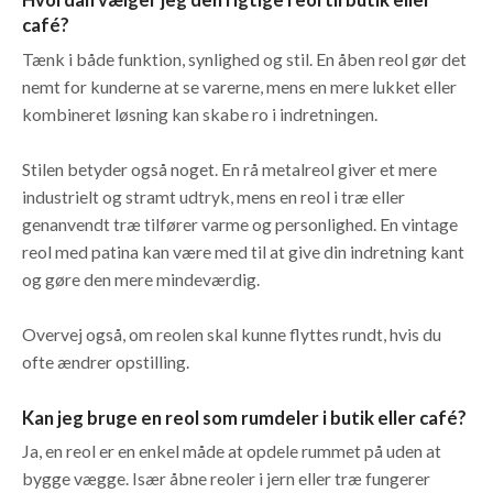
café?
Tænk i både funktion, synlighed og stil. En åben reol gør det
nemt for kunderne at se varerne, mens en mere lukket eller
kombineret løsning kan skabe ro i indretningen.
Stilen betyder også noget. En rå metalreol giver et mere
industrielt og stramt udtryk, mens en reol i træ eller
genanvendt træ tilfører varme og personlighed. En vintage
reol med patina kan være med til at give din indretning kant
og gøre den mere mindeværdig.
Overvej også, om reolen skal kunne flyttes rundt, hvis du
ofte ændrer opstilling.
Kan jeg bruge en reol som rumdeler i butik eller café?
Ja, en reol er en enkel måde at opdele rummet på uden at
bygge vægge. Især åbne reoler i jern eller træ fungerer