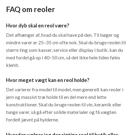
FAQ om reoler
Hvor dyb skal en reol være?
Det afhænger af, hvad du skal have på den. Til bøger og
mindre varer er 25–35 cm ofte nok. Skal du bruge reolen til
større ting som kasser, service eller display i butik, kan du
med fordel gå op i 40–50 cm, så det ikke hele tiden føles
klemt.
Hvor meget vægt kan en reol holde?
Det varierer fra model til model, men generelt kan reoler i
jern og massivt træ holde til en del mere end lette
konstruktioner. Skal du bruge reolen til vin, keramik eller
tunge varer, så gå efter solide materialer og få vægten
fordelt jævnt på hylderne.
Hvordan vælger jeg den rigtige reol til butik eller