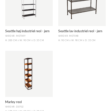
Seattle høj industriel reol - jern
Seattle lav industriel reol - jern
VARENR: M07049
VARENR: M07048
H: 200 CM
W: 90 CM
D: 35 CM
H: 90 CM
W: 90 CM
D: 35 CM
X
X
X
X
Marley reol
VARENR: D0702