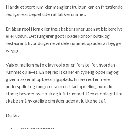
Har du et stort rum, der mangler struktur, kan en fritstående
reol gøre arbejdet uden at lukke rummet.
En åben reol i jern eller træ skaber zoner uden at blokere lys
eller udsyn. Det fungerer godt i både kontor, butik og
restaurant, hvor du gerne vil dele rummet op uden at bygge
vægge.
Valget mellem høj og lav reol gør en forskel for, hvordan
rummet opleves. En høj reol skaber en tydelig opdeling og
giver masser af opbevaringsplads. En lav reol er mere
underspillet og fungerer som en blød opdeling, hvor du
stadig bevarer overblik og luft i rummet. Den er oplagt til at
skabe små hyggelige områder uden at lukke helt af.
Du får:
Opdeling af rummet