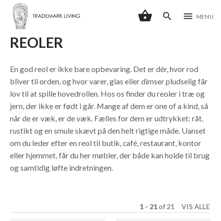
shopping_basket
search
menu
MENU
REOLER
En god reol er ikke bare opbevaring. Det er dér, hvor rod
bliver til orden, og hvor varer, glas eller dimser pludselig får
lov til at spille hovedrollen. Hos os finder du reoler i træ og
jern, der ikke er født i går. Mange af dem er one of a kind, så
når de er væk, er de væk. Fælles for dem er udtrykket: råt,
rustikt og en smule skævt på den helt rigtige måde. Uanset
om du leder efter en reol til butik, café, restaurant, kontor
eller hjemmet, får du her møbler, der både kan holde til brug
og samtidig løfte indretningen.
1 - 21
of
21
VIS ALLE