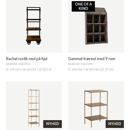
ONE OF A
KIND
Rachel rustik reol på hjul
Gammel træreol med 9 rum
VARENR: SG07016
VARENR: SG23194
H: 155 CM
W: 60 CM
D: 50 CM
H: 142 CM
W: 84 CM
D: 37 CM
X
X
X
X
NYHED
NYHED