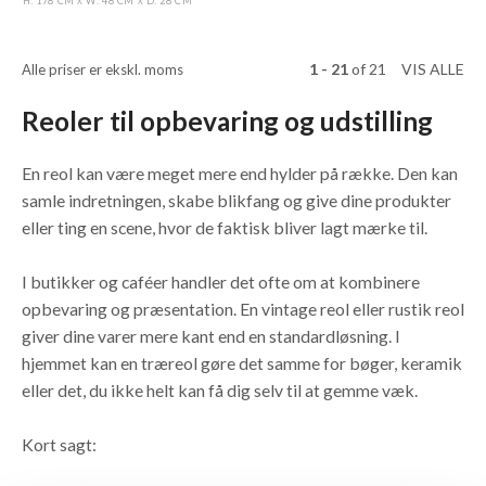
H: 178 CM
W: 48 CM
D: 28 CM
X
X
1 - 21
of
21
VIS ALLE
Alle priser er ekskl. moms
Reoler til opbevaring og udstilling
En reol kan være meget mere end hylder på række. Den kan
samle indretningen, skabe blikfang og give dine produkter
eller ting en scene, hvor de faktisk bliver lagt mærke til.
I butikker og caféer handler det ofte om at kombinere
opbevaring og præsentation. En vintage reol eller rustik reol
giver dine varer mere kant end en standardløsning. I
hjemmet kan en træreol gøre det samme for bøger, keramik
eller det, du ikke helt kan få dig selv til at gemme væk.
Kort sagt: