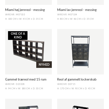
Miami høj jernreol - messing
Miami lav jernreol - messing
VARENR: M07103
VARENR: M07104
H: 183 CM
W: 45 CM
D: 35 CM
H: 80 CM
W: 46 CM
D: 35 CM
X
X
X
X
ONE OF A
KIND
NYHED
Gammel træreol med 15 rum
Reol af gammelt lockerskab
VARENR: D23328
VARENR: D0715
H: 94 CM
W: 180 CM
D: 30 CM
H: 170 CM
W: 90 CM
D: 45 CM
X
X
X
X