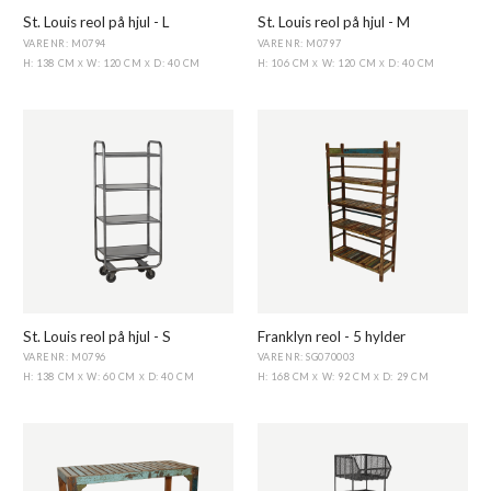
St. Louis reol på hjul - L
St. Louis reol på hjul - M
VARENR: M0794
VARENR: M0797
H: 138 CM
W: 120 CM
D: 40 CM
H: 106 CM
W: 120 CM
D: 40 CM
X
X
X
X
St. Louis reol på hjul - S
Franklyn reol - 5 hylder
VARENR: M0796
VARENR: SG070003
H: 138 CM
W: 60 CM
D: 40 CM
H: 168 CM
W: 92 CM
D: 29 CM
X
X
X
X