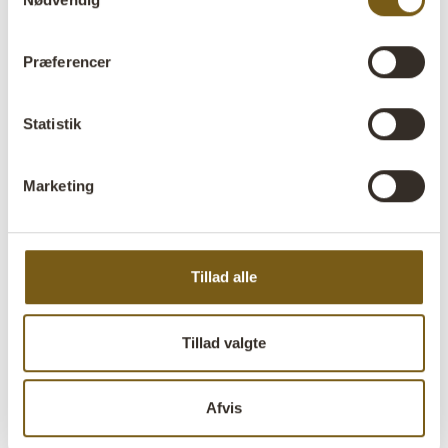
Reoler i træ
giver varme og ro. Især når det er genanvendt
træ med spor fra et tidligere liv.
Præferencer
Reoler i jern og metal
giver et mere industrielt og stramt
udtryk. Perfekt, hvis du går efter noget, der står skarpt.
Statistik
Kombinationen af træ og metal
er lidt af en klassiker. Den
balancerer det rå og det varme.
Marketing
Flere af vores reoler er skabt med fokus på upcycling og
genanvendelse, hvor materialer får nyt liv i stedet for at
blive kasseret. Det giver ikke bare et særligt udtryk, men
Tillad alle
også møbler med lidt mere tyngde i historien.
Tillad valgte
Du kan læse mere om tankerne bag vores
genbrugsmøbler
og møbler af genbrugsmaterialer her
.
Afvis
Det er ikke fancy buzzwords. Det er bare møbler, der har