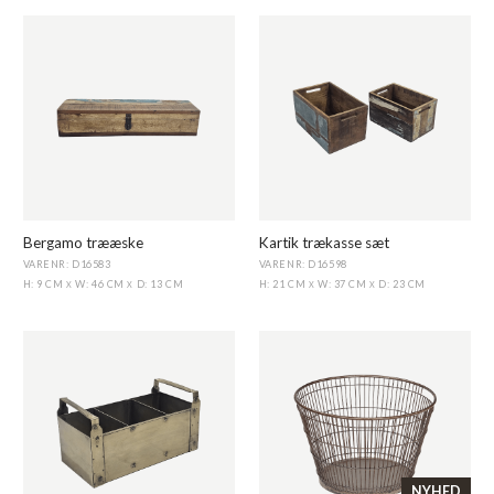
Bergamo trææske
Kartik trækasse sæt
VARENR: D16583
VARENR: D16598
H: 9 CM
W: 46 CM
D: 13 CM
H: 21 CM
W: 37 CM
D: 23 CM
X
X
X
X
NYHED