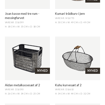
Joan kasse med tre rum -
Kumari trådkurv i jern
messingfarvet
VARENR: M16770
VARENR: D16599
H: 30 CM
W: 49 CM
D: 49 CM
X
X
H: 18 CM
W: 35 CM
D: 18 CM
X
X
NYHED
NYHED
Aidan metalkassesæt af 2
Kuhu kurvesæt af 2
VARENR: D16590
VARENR: D16610
H: 26 CM
W: 34 CM
D: 25 CM
H: 34 CM
W: 44 CM
D: 32 CM
X
X
X
X