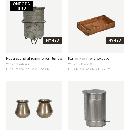
ONE OF A
KIND
NYHED
NYHED
Pedalspand af gammel jerntønde
Karan gammel trækasse
VARENR: D23333
VARENR: M16778
H: 79 CM
W: 62 CM
D: 51 CM
H: 8 CM
W: 45 CM
D: 25 CM
X
X
X
X