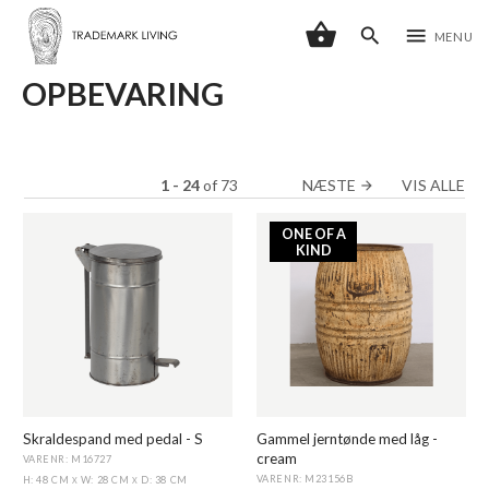
shopping_basket
search
menu
MENU
OPBEVARING
1 - 24
of
73
NÆSTE
VIS ALLE
arrow_forward
ONE OF A
KIND
Skraldespand med pedal - S
Gammel jerntønde med låg -
cream
VARENR: M16727
VARENR: M23156B
H: 48 CM
W: 28 CM
D: 38 CM
X
X