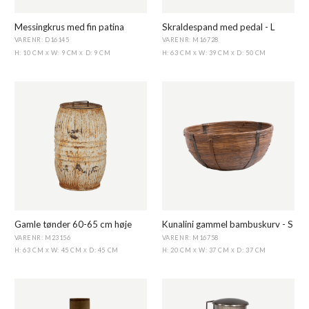
Messingkrus med fin patina
Skraldespand med pedal - L
VARENR: D16145
VARENR: M16728
H: 10 CM
W: 9 CM
D: 9 CM
H: 63 CM
W: 39 CM
D: 50 CM
X
X
X
X
Gamle tønder 60-65 cm høje
Kunalini gammel bambuskurv - S
VARENR: M23156
VARENR: M16758
H: 63 CM
W: 45 CM
D: 45 CM
H: 20 CM
W: 37 CM
D: 37 CM
X
X
X
X