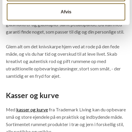
Trademark Livings sortiment rummer alt, hvad man kan
Afvis
ønske sig af opbevaringsmuligheder: Kasser, kurve, bokse,
glasmontrer og glaskupler samt pedalspande. Du kan med
garanti finde noget, som passer til dig og din personlige stil.
Glem alt om det knivskarpe hjem ved at rode på den fede
måde, og vis du har tid og overskud til at leve livet. Skab
kreativt og autentisk rod og pift rummene op med
utraditionelle opbevaringsløsninger, stort som småt, - der
samtidig er en fryd for øjet.
Kasser og kurve
Med
kasser og kurve
fra Trademark Living kan du opbevare
små og store ejendele på en praktisk og indbydende måde.
Sortimentet rummet produkter i træ og jern i forskellig stil,
alle rustikke og unikke.