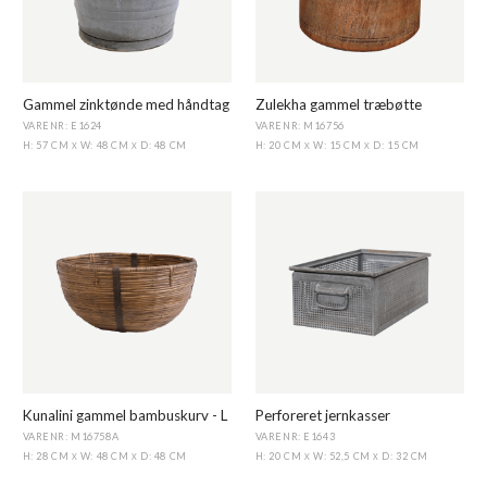
Gammel zinktønde med håndtag
Zulekha gammel træbøtte
VARENR: E1624
VARENR: M16756
H: 57 CM
W: 48 CM
D: 48 CM
H: 20 CM
W: 15 CM
D: 15 CM
X
X
X
X
Kunalini gammel bambuskurv - L
Perforeret jernkasser
VARENR: M16758A
VARENR: E1643
H: 28 CM
W: 48 CM
D: 48 CM
H: 20 CM
W: 52,5 CM
D: 32 CM
X
X
X
X