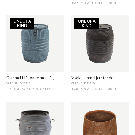
H: 69 CM
W: 48 CM
D: 48 CM
X
X
ONE OF A
ONE OF A
KIND
KIND
Gammel blå tønde med låg
Mørk gammel jerntønde
VARENR: D23265
VARENR: D23268
H: 50 CM
W: 41 CM
D: 41 CM
H: 68 CM
W: 53 CM
D: 53 CM
X
X
X
X