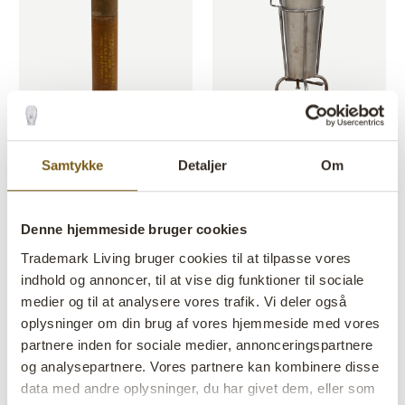
Ammunitionsrør - gammel
Klapp pedalspand jern - XL
vintage - L
Samtykke
Detaljer
Om
VARENR: M16709
VARENR: SG16205
H: 90 CM
W: 51 CM
D: 41 CM
X
X
H: 60 CM
W: 14 CM
D: 14 CM
X
X
Denne hjemmeside bruger cookies
Trademark Living bruger cookies til at tilpasse vores
indhold og annoncer, til at vise dig funktioner til sociale
medier og til at analysere vores trafik. Vi deler også
oplysninger om din brug af vores hjemmeside med vores
partnere inden for sociale medier, annonceringspartnere
og analysepartnere. Vores partnere kan kombinere disse
data med andre oplysninger, du har givet dem, eller som