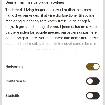
Denne hjemmeside bruger cookies
lens
På lager
Trademark Living bruger cookies til at tilpasse vores
indhold og annoncer, til at vise dig funktioner til sociale
Varenr:
M16727
medier og til at analysere vores trafik. Vi deler også
oplysninger om din brug af vores hjemmeside med vores
Colli:
1 Stk
partnere inden for sociale medier, annonceringspartnere
og analysepartnere. Vores partnere kan kombinere disse
Farve:
Jern
data med andre oplysninger, du har givet dem, eller som
VIGTIGT hvert produkt er unik i farve og finish
de har indsamlet fra din brug af deres tjenester
Størrelse:
H:48 cm
W:28 cm
D:38 cm
x
x
Samtykkevalg
Mere info +
Nødvendig
Find forhandler
B2B Login
Præferencer
Produktbeskrivelse
Statistik
Denne skraldespand med pedal er fremstillet af metal og