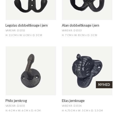
Legolas dobbeltknage i jern
Alan dobbeltknage i jern
VARENR: D1552
VARENR: D1553
H: 11 CM
W: 6 CM
D: 3 CM
H: 7 CM
W: 8 CM
D: 3 CM
X
X
X
X
NYHED
Philo jernkrog
Elias jernknage
VARENR: D1555
VARENR: D1554
H: 4 CM
W: 6 CM
D: 4 CM
H: 4,75 CM
W: 5 CM
D: 5,5 CM
X
X
X
X