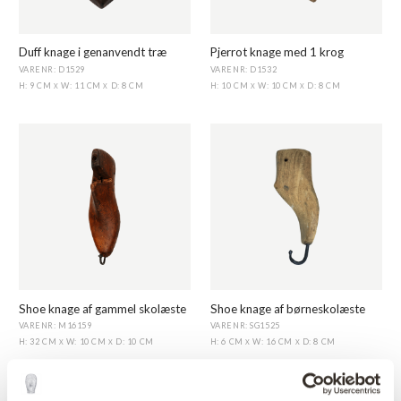
Duff knage i genanvendt træ
Pjerrot knage med 1 krog
VARENR: D1529
VARENR: D1532
H: 9 CM
W: 11 CM
D: 8 CM
H: 10 CM
W: 10 CM
D: 8 CM
X
X
X
X
Shoe knage af gammel skolæste
Shoe knage af børneskolæste
VARENR: M16159
VARENR: SG1525
H: 32 CM
W: 10 CM
D: 10 CM
H: 6 CM
W: 16 CM
D: 8 CM
X
X
X
X