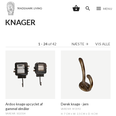
shopping_basket
search
menu
MENU
KNAGER
1 - 24
of
42
NÆSTE
VIS ALLE
arrow_forward
Ardoo knage upcyclet af
Derek knage - jern
gammel elmåler
VARENR: M1592
VARENR: SG1514
H: 7 CM
W: 2,5 CM
D: 4 CM
X
X