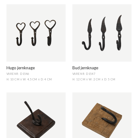
Hugo jernknage
Bud jernknage
VARENR: D1546
VARENR: D1547
H: 10 CM
W: 4,5 CM
D: 4 CM
H: 12 CM
W: 2 CM
D: 5 CM
X
X
X
X