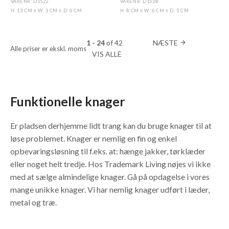
VARENR: D1522
VARENR: D1528
H: 13 CM
W: 3 CM
D: 6 CM
H: 8 CM
W: 6 CM
D: 5 CM
X
X
X
X
1 - 24
of
42
NÆSTE
arrow_forward
Alle priser er ekskl. moms
VIS ALLE
Funktionelle knager
Er pladsen derhjemme lidt trang kan du bruge knager til at
løse problemet. Knager er nemlig en fin og enkel
opbevaringsløsning til f.eks. at: hænge jakker, tørklæder
eller noget helt tredje. Hos Trademark Living nøjes vi ikke
med at sælge almindelige knager. Gå på opdagelse i vores
mange unikke knager. Vi har nemlig knager udført i læder,
metal og træ.