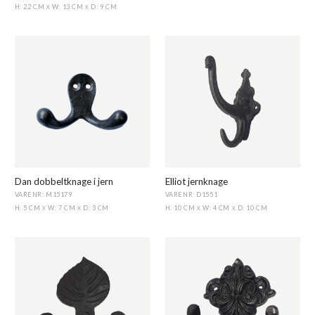
H: 22 CM
W: 13 CM
D: 9 CM
X
X
Dan dobbeltknage i jern
Elliot jernknage
VARENR: M15179
VARENR: D1551
H: 5 CM
W: 7 CM
D: 3 CM
H: 10 CM
W: 4 CM
D: 10 CM
X
X
X
X