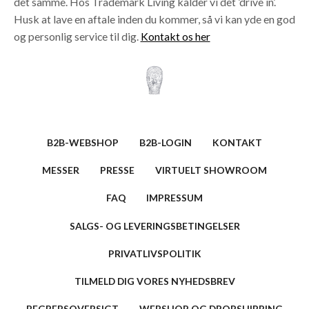
det samme. Hos Trademark Living kalder vi det ’drive in’.
Husk at lave en aftale inden du kommer, så vi kan yde en god
og personlig service til dig.
Kontakt os her
B2B-WEBSHOP
B2B-LOGIN
KONTAKT
MESSER
PRESSE
VIRTUELT SHOWROOM
FAQ
IMPRESSUM
SALGS- OG LEVERINGSBETINGELSER
PRIVATLIVSPOLITIK
TILMELD DIG VORES NYHEDSBREV
BEGREBSOVERSIGT
WEBSHOP OG DROPSHIPPING