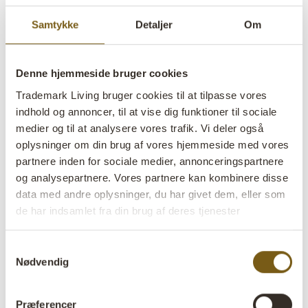
Samtykke
Detaljer
Om
Denne hjemmeside bruger cookies
Trademark Living bruger cookies til at tilpasse vores
indhold og annoncer, til at vise dig funktioner til sociale
Jaxon knage af træknop
Mr. C jernkrog
medier og til at analysere vores trafik. Vi deler også
VARENR: D1545
VARENR: M1583
oplysninger om din brug af vores hjemmeside med vores
H: 12 CM
W: 9,5 CM
D: 9,5 CM
H: 11 CM
W: 5,5 CM
D: 1 CM
X
X
X
X
partnere inden for sociale medier, annonceringspartnere
og analysepartnere. Vores partnere kan kombinere disse
data med andre oplysninger, du har givet dem, eller som
de har indsamlet fra din brug af deres tjenester
Samtykkevalg
Nødvendig
Præferencer