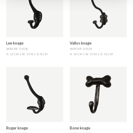
Lee knage
Vallos knage
VARENR: D1520
VARENR: D1524
H: 12 CM
W: 3 CM
D: 8 CM
H: 14 CM
W: 3 CM
D: 10 CM
X
X
X
X
Roger knage
Bone knage