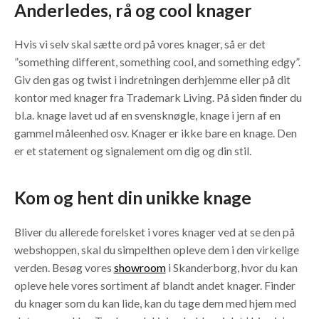
Anderledes, rå og cool knager
Hvis vi selv skal sætte ord på vores knager, så er det
”something different, something cool, and something edgy”.
Giv den gas og twist i indretningen derhjemme eller på dit
kontor med knager fra Trademark Living. På siden finder du
bl.a. knage lavet ud af en svensknøgle, knage i jern af en
gammel måleenhed osv. Knager er ikke bare en knage. Den
er et statement og signalement om dig og din stil.
Kom og hent din unikke knage
Bliver du allerede forelsket i vores knager ved at se den på
webshoppen, skal du simpelthen opleve dem i den virkelige
verden. Besøg vores
showroom
i Skanderborg, hvor du kan
opleve hele vores sortiment af blandt andet knager. Finder
du knager som du kan lide, kan du tage dem med hjem med