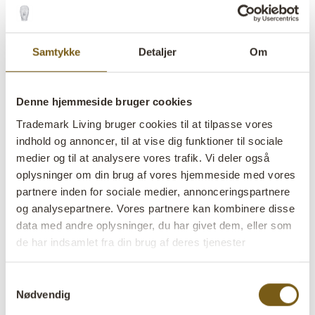
Samtykke
Detaljer
Om
Legolas dobbeltknage i jern
Denne hjemmeside bruger cookies
Trademark Living bruger cookies til at tilpasse vores
lens
På lager
indhold og annoncer, til at vise dig funktioner til sociale
medier og til at analysere vores trafik. Vi deler også
oplysninger om din brug af vores hjemmeside med vores
Varenr:
D1552
partnere inden for sociale medier, annonceringspartnere
Colli:
10 Stk
og analysepartnere. Vores partnere kan kombinere disse
data med andre oplysninger, du har givet dem, eller som
Farve:
Jern
de har indsamlet fra din brug af deres tjenester
Størrelse:
H:11 cm
W:6 cm
D:3 cm
x
x
Samtykkevalg
Nødvendig
Mere info +