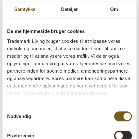
Samtykke
Detaljer
Om
Denne hjemmeside bruger cookies
Trademark Living bruger cookies til at tilpasse vores
indhold og annoncer, til at vise dig funktioner til sociale
Lad dig inspirere
medier og til at analysere vores trafik. Vi deler også
Få idéer til din næste indretning i vores katalog
oplysninger om din brug af vores hjemmeside med vores
fyldt med inspirerende fotos fra vores kunders
partnere inden for sociale medier, annonceringspartnere
indretningsprojekter.
og analysepartnere. Vores partnere kan kombinere disse
data med andre oplysninger, du har givet dem, eller som
de har indsamlet fra din brug af deres tjenester
Lad mig bladre i indretning fra
virkeligheden
Samtykkevalg
Nødvendig
Præferencer