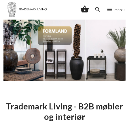
shopping_basket
search
menu
MENU
Trademark Living - B2B møbler
og interiør