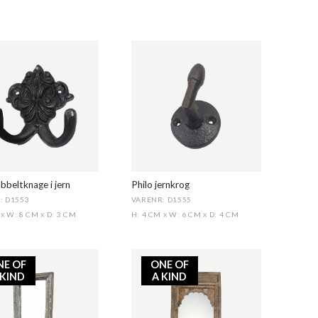
bbeltknage i jern
Philo jernkrog
: D1553
VARENR: D1555
M
W: 8 CM
D: 3 CM
H: 4 CM
W: 6 CM
D: 4 CM
X
X
X
X
NE OF
ONE OF
 KIND
A KIND