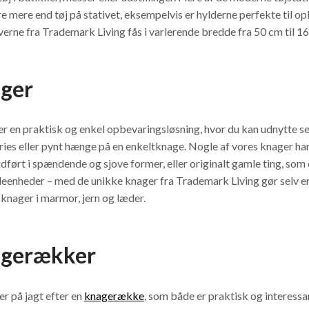
 mere end tøj på stativet, eksempelvis er hylderne perfekte til op
verne fra Trademark Living fås i varierende bredde fra 50 cm til 1
ger
er en praktisk og enkel opbevaringsløsning, hvor du kan udnytte sel
ies eller pynt hænge på en enkeltknage. Nogle af vores knager har 
udført i spændende og sjove former, eller originalt gamle ting, so
leenheder – med de unikke knager fra Trademark Living gør selv en 
knager i marmor, jern og læder.
gerækker
er på jagt efter en
knagerække
, som både er praktisk og interessa