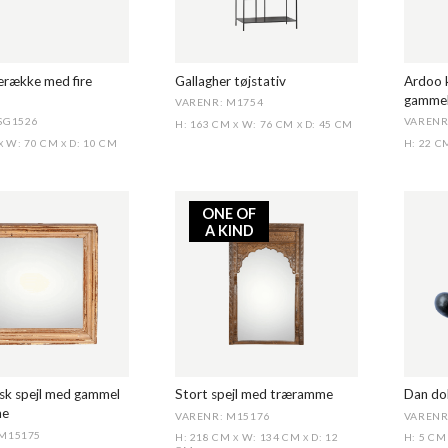
gerække med fire
Gallagher tøjstativ
Ardoo 
gammel
VARENR: M1754
SG1526
VARENR
H: 163 CM
W: 76 CM
D: 45 CM
X
X
W: 70 CM
D: 10 CM
H: 22 
X
X
ONE OF
A KIND
sk spejl med gammel
Stort spejl med træramme
Dan dob
me
VARENR: M15176
VARENR
 M15175
H: 218 CM
W: 134 CM
D: 12
H: 5 C
X
X