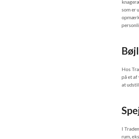
knageræ
som er u
opmærks
personli
Bøj
Hos Tra
på et af
at udsti
Spe
I Trade
rum, eks