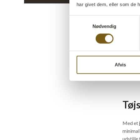
har givet dem, eller som de h
Samtykkevalg
Ind
Nødvendig
Hos Trad
giver et
Mangler 
Afvis
upcycled
os.
Tøj
Med et
minimali
udstille