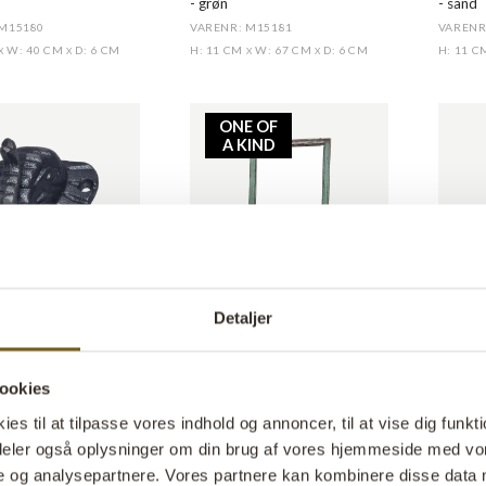
- grøn
- sand
 M15180
VARENR: M15181
VARENR
W: 40 CM
D: 6 CM
H: 11 CM
W: 67 CM
D: 6 CM
H: 11 
X
X
X
X
ONE OF
A KIND
NYHED
NYHED
Detaljer
nknage
Spejl med smuk gammel
Cliff tø
træramme
D1554
VARENR
VARENR: D23313
CM
W: 5 CM
D: 5,5 CM
H: 160
X
X
CM
ookies
H: 174 CM
W: 105 CM
D: 5 CM
X
X
s til at tilpasse vores indhold og annoncer, til at vise dig funktio
i deler også oplysninger om din brug af vores hjemmeside med vor
er er ekskl. moms
e og analysepartnere. Vores partnere kan kombinere disse data 