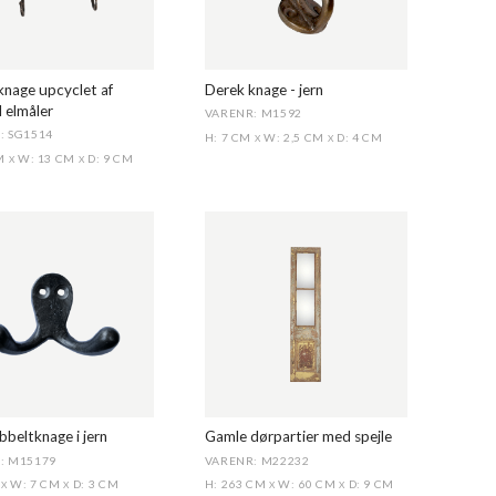
knage upcyclet af
Derek knage - jern
 elmåler
VARENR: M1592
: SG1514
H: 7 CM
W: 2,5 CM
D: 4 CM
X
X
CM
W: 13 CM
D: 9 CM
X
X
beltknage i jern
Gamle dørpartier med spejle
: M15179
VARENR: M22232
M
W: 7 CM
D: 3 CM
H: 263 CM
W: 60 CM
D: 9 CM
X
X
X
X