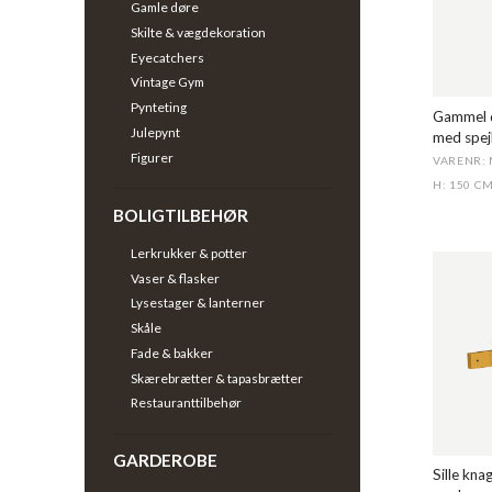
Gamle døre
Skilte & vægdekoration
Eyecatchers
Vintage Gym
Pynteting
Gammel 
Julepynt
med spej
Figurer
VARENR:
H: 150 C
BOLIGTILBEHØR
Lerkrukker & potter
Vaser & flasker
Lysestager & lanterner
Skåle
Fade & bakker
Skærebrætter & tapasbrætter
Restauranttilbehør
GARDEROBE
Sille kn