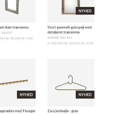
NYHED
med skøn træramme
Stort gammelt gulvspejl med
detaljeret træramme
: D23327
VARENR: M23162
 CM
W: 95 CM
D: 7 CM
X
X
H: 232 CM
W: 136 CM
D: 6 CM
X
X
NYHED
NYHED
nagerække med 9 knager
Zara jernbøjle - grøn