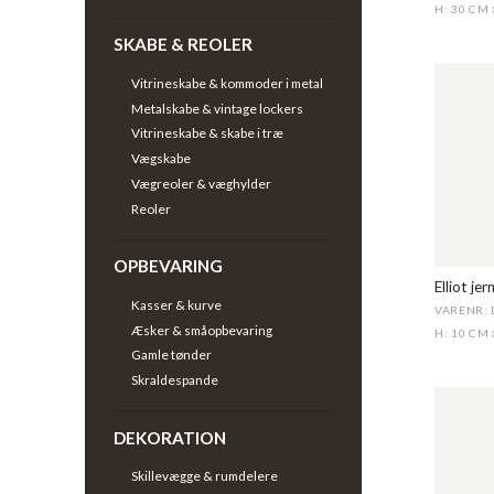
H: 30 CM
SKABE & REOLER
Vitrineskabe & kommoder i metal
Metalskabe & vintage lockers
Vitrineskabe & skabe i træ
Vægskabe
Vægreoler & væghylder
Reoler
OPBEVARING
Elliot je
Kasser & kurve
VARENR: 
Æsker & småopbevaring
H: 10 CM
Gamle tønder
Skraldespande
DEKORATION
Skillevægge & rumdelere