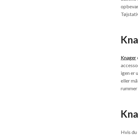
opbevare
Tøjstati
Kna
Knager
accessor
igen er 
eller må
rummer 
Kna
Hvis du 