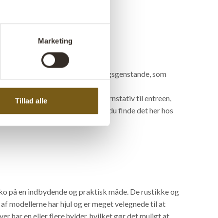
Marketing
ertøj, kjoler eller andre beklædningsgenstande, som
g.
tativ fremstillet af vandrør, et jernstativ til entreen,
Tillad alle
 runde jernbøjler, rå spejle, kan du finde det her hos
ko på en indbydende og praktisk måde. De rustikke og
e af modellerne har hjul og er meget velegnede til at
ver har en eller flere hylder, hvilket gør det muligt at