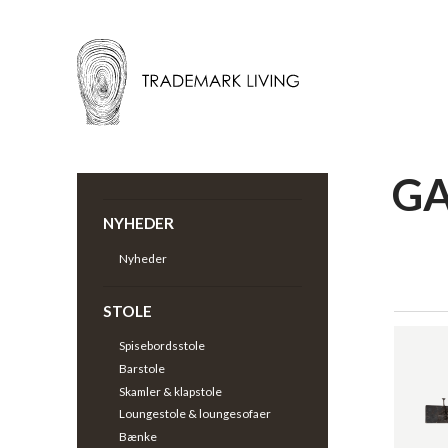
G
Tilbage |
Garderobe
>
NYHEDER
Nyheder
STOLE
Spisebordsstole
Barstole
Skamler & klapstole
Loungestole & loungesofaer
Bænke