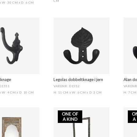
CM
W: 30 CM
D: 6 CM
X
X
rnknage
Legolas dobbeltknage i jern
Alan do
D1551
VARENR: D1552
VARENR
W: 4 CM
D: 10 CM
H: 11 CM
W: 6 CM
D: 3 CM
H: 7 C
X
X
X
X
ONE OF
O
A KIND
A