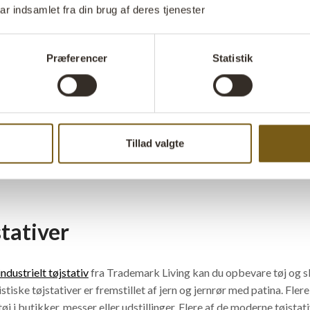
ar indsamlet fra din brug af deres tjenester
ret den perfekte garderobe
Præferencer
Statistik
emark Living finder du et stort udvalg af alt til opbevaring af ov
 skævt og trendy tvist i din indretning af tøjbutik, erhverv eller boli
du et moderne tøjstativ fremstillet af jern og træ, et industrielt tøjs
Tillad valgte
e knagerækker, rå jernkroge, knager i fabrikslook, søm, rustikke og
stativer
industrielt tøjstativ
fra Trademark Living kan du opbevare tøj og s
stiske tøjstativer er fremstillet af jern og jernrør med patina. Fler
 tøj i butikker, messer eller udstillinger. Flere af de moderne tøjstati