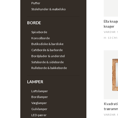
Puffer
Stolehynder & møbelsko
Ella kna
BORDE
knager
Spiseborde
VARENR: 
Konsolborde
H: 13 CM
Butiksdiske & bardiske
Caféborde & barborde
Bordplader & understel
Sofaborde & sideborde
Rulleborde & bakkeborde
LAMPER
Loftslamper
Bordlamper
Væglamper
Kvadrati
træram
Gulvlamper
LED-pærer
VARENR: