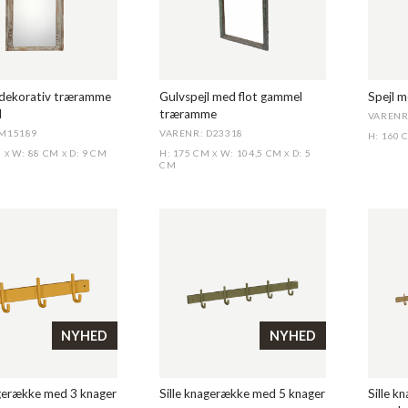
dekorativ træramme
Gulvspejl med flot gammel
Spejl 
l
træramme
VARENR
 M15189
VARENR: D23318
H: 160
M
W: 88 CM
D: 9 CM
H: 175 CM
W: 104,5 CM
D: 5
X
X
X
X
CM
NYHED
NYHED
agerække med 3 knager
Sille knagerække med 5 knager
Sille k