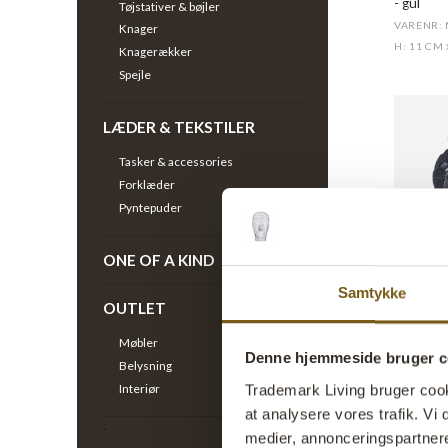
- gul
Tøjstativer & bøjler
VARENR:
Knager
H: 11 CM
Knagerækker
Spejle
LÆDER & TEKSTILER
Tasker & accessories
Forklæder
Pyntepuder
ONE OF A KIND
Samtykke
Elias jer
OUTLET
VARENR: 
H: 4,75 
Møbler
Denne hjemmeside bruger c
Belysning
Interiør
Trademark Living bruger cookie
at analysere vores trafik. V
;
Alle pris
medier, annonceringspartner