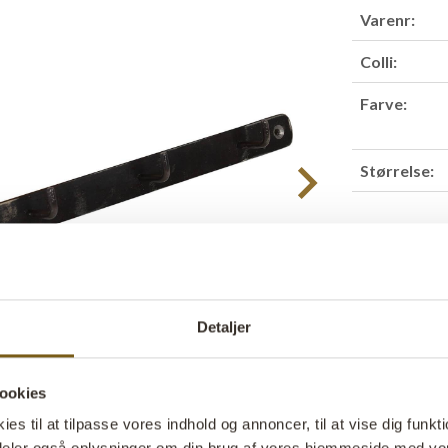
Varenr:
Colli:
Farve:
Størrelse:
Find forha
Detaljer
Produktbesk
En enkel og rå
ookies
industrielle o
s til at tilpasse vores indhold og annoncer, til at vise dig funktio
perfekt til bå