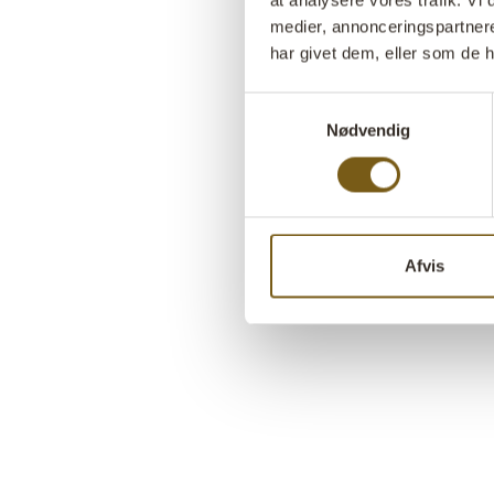
at analysere vores trafik. V
medier, annonceringspartner
har givet dem, eller som de h
Samtykkevalg
Nødvendig
Afvis