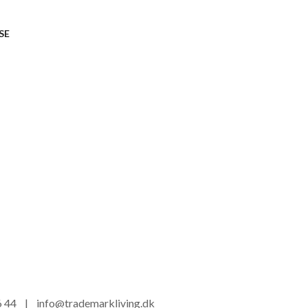
SE
16 44 |
info@trademarkliving.dk