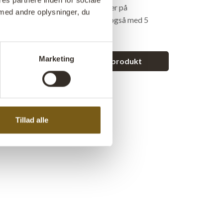
es partnere inden for sociale
er, i køkkenet til viskestykker eller på
med andre oplysninger, du
til håndklæder. Modellen findes også med 5
Marketing
et spørgsmål vedrørende dette produkt
Tillad alle