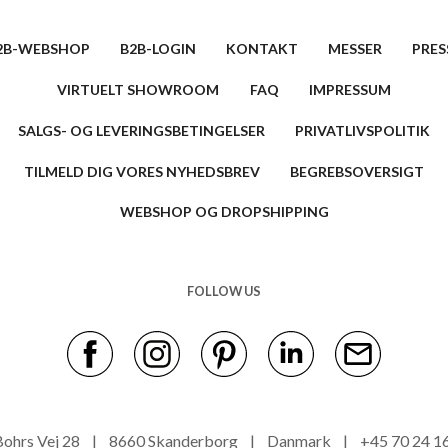
2B-WEBSHOP
B2B-LOGIN
KONTAKT
MESSER
PRES
VIRTUELT SHOWROOM
FAQ
IMPRESSUM
SALGS- OG LEVERINGSBETINGELSER
PRIVATLIVSPOLITIK
TILMELD DIG VORES NYHEDSBREV
BEGREBSOVERSIGT
WEBSHOP OG DROPSHIPPING
FOLLOW US
s Bohrs Vej 28 | 8660 Skanderborg | Danmark | +45 70 24 