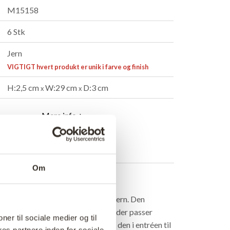
M15158
6 Stk
Jern
VIGTIGT hvert produkt er unik i farve og finish
H:2,5 cm
W:29 cm
D:3 cm
x
x
Mere info +
ndler
B2B Login
Om
rivelse
 knage med 3 kroge i klarlakeret jern. Den
verflade giver et autentisk udtryk, der passer
ner til sociale medier og til
de moderne og rustikke rum. Brug den i entréen til