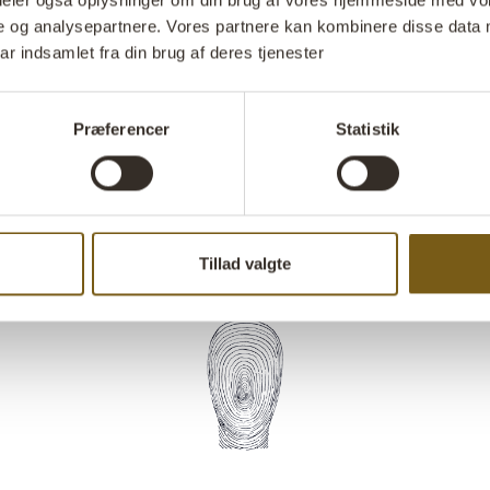
i deler også oplysninger om din brug af vores hjemmeside med vor
nøgler og jakk
e og analysepartnere. Vores partnere kan kombinere disse data 
badeværelset 
ar indsamlet fra din brug af deres tjenester
kroge.
Præferencer
Statistik
Stil 
Tillad valgte