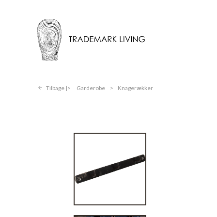
Tilbage |
Garderobe
>
Knagerækker