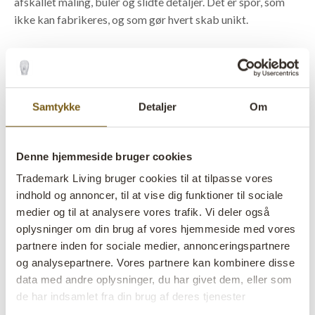
afskallet maling, buler og slidte detaljer. Det er spor, som
ikke kan fabrikeres, og som gør hvert skab unikt.
Flere af vores vintage lockers er one of a kind fund. Nogle
har originale numre på lågerne. Andre har ventilationshuller,
gamle beslag eller patina, som er opstået gennem mange års
Samtykke
Detaljer
Om
brug.
Netop derfor bruges lockers ofte som mere end
Denne hjemmeside bruger cookies
opbevaring. De bliver et aktivt element i indretningen og
skaber den rå fabriksstemning, som mange ønsker i både
Trademark Living bruger cookies til at tilpasse vores
private hjem og erhvervsmiljøer.
indhold og annoncer, til at vise dig funktioner til sociale
medier og til at analysere vores trafik. Vi deler også
oplysninger om din brug af vores hjemmeside med vores
Metalskabe til opbevaring, der
partnere inden for sociale medier, annonceringspartnere
gerne må kunne ses
og analysepartnere. Vores partnere kan kombinere disse
data med andre oplysninger, du har givet dem, eller som
Et gammelt metalskab behøver ikke gemmes væk i et
de har indsamlet fra din brug af deres tjenester
baglokale.