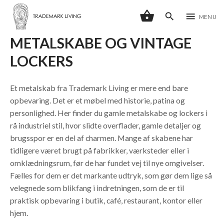
shopping_basket
search
menu
MENU
METALSKABE OG VINTAGE
LOCKERS
Et metalskab fra Trademark Living er mere end bare
opbevaring. Det er et møbel med historie, patina og
personlighed. Her finder du gamle metalskabe og lockers i
rå industriel stil, hvor slidte overflader, gamle detaljer og
brugsspor er en del af charmen. Mange af skabene har
tidligere været brugt på fabrikker, værksteder eller i
omklædningsrum, før de har fundet vej til nye omgivelser.
Fælles for dem er det markante udtryk, som gør dem lige så
velegnede som blikfang i indretningen, som de er til
praktisk opbevaring i butik, café, restaurant, kontor eller
hjem.