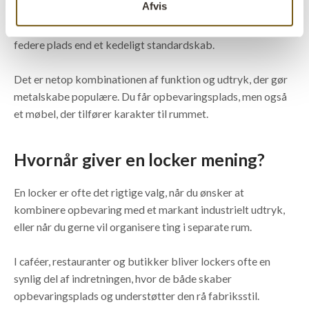
Afvis
blikfang. Her bruges de til alt fra service og menukort til
produkter, tekstiler og andre ting, som fortjener en lidt
federe plads end et kedeligt standardskab.
Det er netop kombinationen af funktion og udtryk, der gør
metalskabe populære. Du får opbevaringsplads, men også
et møbel, der tilfører karakter til rummet.
Hvornår giver en locker mening?
En locker er ofte det rigtige valg, når du ønsker at
kombinere opbevaring med et markant industrielt udtryk,
eller når du gerne vil organisere ting i separate rum.
I caféer, restauranter og butikker bliver lockers ofte en
synlig del af indretningen, hvor de både skaber
opbevaringsplads og understøtter den rå fabriksstil.