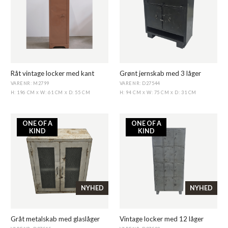
Råt vintage locker med kant
Grønt jernskab med 3 låger
VARENR: M2799
VARENR: D27544
H: 196 CM
W: 61 CM
D: 55 CM
H: 94 CM
W: 75 CM
D: 31 CM
X
X
X
X
ONE OF A
ONE OF A
KIND
KIND
NYHED
NYHED
Gråt metalskab med glaslåger
Vintage locker med 12 låger