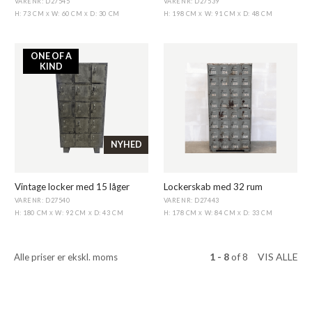
VARENR: D27545
VARENR: D27539
H: 73 CM
W: 60 CM
D: 30 CM
H: 198 CM
W: 91 CM
D: 48 CM
X
X
X
X
ONE OF A
KIND
NYHED
Vintage locker med 15 låger
Lockerskab med 32 rum
VARENR: D27540
VARENR: D27443
H: 180 CM
W: 92 CM
D: 43 CM
H: 178 CM
W: 84 CM
D: 33 CM
X
X
X
X
1 - 8
of
8
VIS ALLE
Alle priser er ekskl. moms