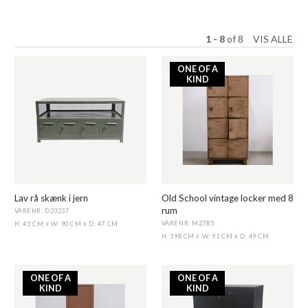
1 - 8
of
8
VIS ALLE
ONE OF A
KIND
Lav rå skænk i jern
Old School vintage locker med 8
rum
VARENR: D23237
VARENR: M2785
H: 43 CM
W: 90 CM
D: 47 CM
X
X
H: 198 CM
W: 91 CM
D: 49 CM
X
X
ONE OF A
ONE OF A
KIND
KIND