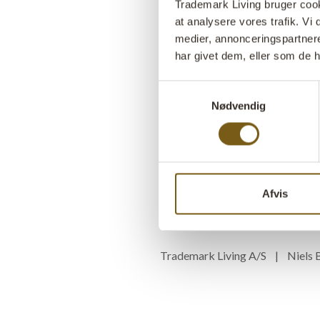
Trademark Living bruger cookie
at analysere vores trafik. V
medier, annonceringspartner
har givet dem, eller som de h
Samtykkevalg
Nødvendig
Afvis
Trademark Living A/S | Niel