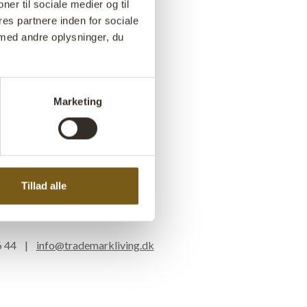
ner til sociale medier og til
es partnere inden for sociale
med andre oplysninger, du
Marketing
Tillad alle
16 44 |
info@trademarkliving.dk