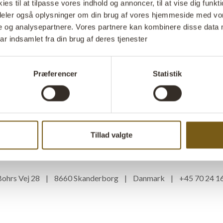
s til at tilpasse vores indhold og annoncer, til at vise dig funktio
VIRTUELT SHOWROOM
FAQ
IMPRESSUM
i deler også oplysninger om din brug af vores hjemmeside med vor
SALGS- OG LEVERINGSBETINGELSER
PRIVATLIVSPOLITIK
e og analysepartnere. Vores partnere kan kombinere disse data 
ar indsamlet fra din brug af deres tjenester
TILMELD DIG VORES NYHEDSBREV
BEGREBSOVERSIGT
WEBSHOP OG DROPSHIPPING
Præferencer
Statistik
FOLLOW US
Tillad valgte
s Bohrs Vej 28 | 8660 Skanderborg | Danmark | +45 70 24 