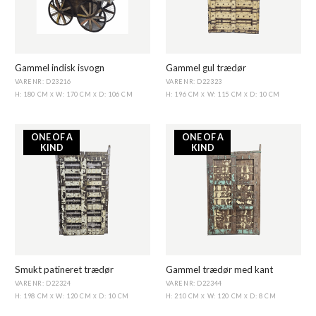
Gammel indisk isvogn
Gammel gul trædør
VARENR: D23216
VARENR: D22323
H: 180 CM
W: 170 CM
D: 106 CM
H: 196 CM
W: 115 CM
D: 10 CM
X
X
X
X
ONE OF A
ONE OF A
KIND
KIND
Smukt patineret trædør
Gammel trædør med kant
VARENR: D22324
VARENR: D22344
H: 198 CM
W: 120 CM
D: 10 CM
H: 210 CM
W: 120 CM
D: 8 CM
X
X
X
X