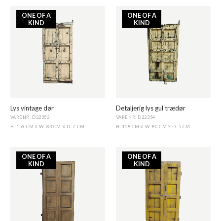
ONE OF A
ONE OF A
KIND
KIND
Lys vintage dør
Detaljerig lys gul trædør
VARENR: D22352
VARENR: D22354
H: 159 CM
W: 83 CM
D: 7 CM
H: 158 CM
W: 80 CM
D: 5 CM
X
X
X
X
ONE OF A
ONE OF A
KIND
KIND