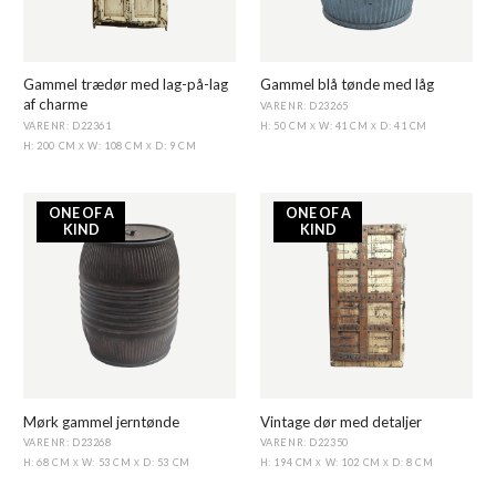
Gammel trædør med lag-på-lag
Gammel blå tønde med låg
af charme
VARENR: D23265
VARENR: D22361
H: 50 CM
W: 41 CM
D: 41 CM
X
X
H: 200 CM
W: 108 CM
D: 9 CM
X
X
ONE OF A
ONE OF A
KIND
KIND
Mørk gammel jerntønde
Vintage dør med detaljer
VARENR: D23268
VARENR: D22350
H: 68 CM
W: 53 CM
D: 53 CM
H: 194 CM
W: 102 CM
D: 8 CM
X
X
X
X