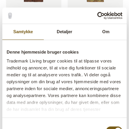
Gammel trædør
Rustik autentisk trædør
VARENR: M22229G
VARENR: M22229J
H: 177 CM
W: 90 CM
D: 7 CM
H: 176 CM
W: 83 CM
D: 8 CM
X
X
X
X
Samtykke
Detaljer
Om
1 - 24
of
175
NÆSTE
arrow_forward
Alle priser er ekskl. moms
VIS ALLE
Denne hjemmeside bruger cookies
Trademark Living bruger cookies til at tilpasse vores
indhold og annoncer, til at vise dig funktioner til sociale
medier og til at analysere vores trafik. Vi deler også
One of a Kind genbrugsinteriør og
oplysninger om din brug af vores hjemmeside med vores
rå unika møbler med patina
partnere inden for sociale medier, annonceringspartnere
og analysepartnere. Vores partnere kan kombinere disse
I vores One of a Kind univers finder du håndplukket
data med andre oplysninger, du har givet dem, eller som
genbrugsinteriør, som er nøje udvalgte unika – der findes
de har indsamlet fra din brug af deres tjenester
kun én af hver.
Genbrugsmøbler
, som vi udser os i Indien, har
sjæl og hver sin personlighed. De har alle levet et langt liv og
Samtykkevalg
har alle en unik historie, som man kan se afspejlet i den