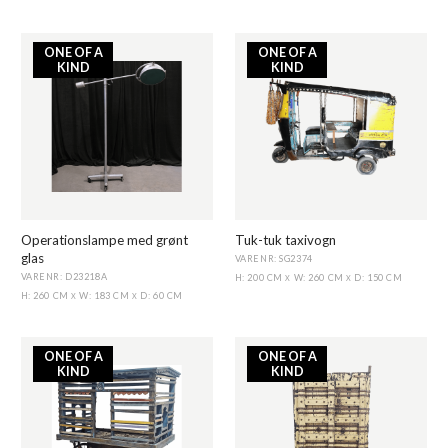
ONE OF A
ONE OF A
KIND
KIND
Operationslampe med grønt
Tuk-tuk taxivogn
glas
VARENR: SG2374
VARENR: D23218A
H: 200 CM
W: 260 CM
D: 150 CM
X
X
H: 260 CM
W: 183 CM
D: 60 CM
X
X
ONE OF A
ONE OF A
KIND
KIND