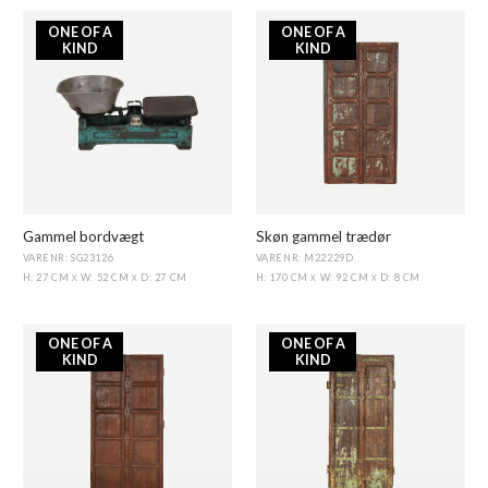
ONE OF A
ONE OF A
KIND
KIND
Gammel bordvægt
Skøn gammel trædør
VARENR: SG23126
VARENR: M22229D
H: 27 CM
W: 52 CM
D: 27 CM
H: 170 CM
W: 92 CM
D: 8 CM
X
X
X
X
ONE OF A
ONE OF A
KIND
KIND