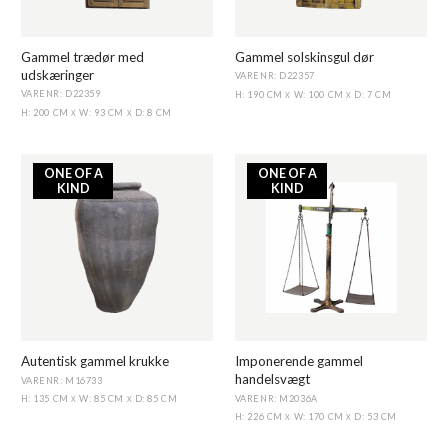
Gammel trædør med
Gammel solskinsgul dør
udskæringer
VARENR: D22357
VARENR: D22359
H: 190 CM
W: 100 CM
D: 7 CM
X
X
H: 200 CM
W: 93 CM
D: 8 CM
X
X
ONE OF A
ONE OF A
KIND
KIND
Autentisk gammel krukke
Imponerende gammel
handelsvægt
VARENR: M16733
VARENR: M2036A
H: 135 CM
W: 85 CM
D: 85 CM
X
X
H: 226 CM
W: 170 CM
D: 53 CM
X
X