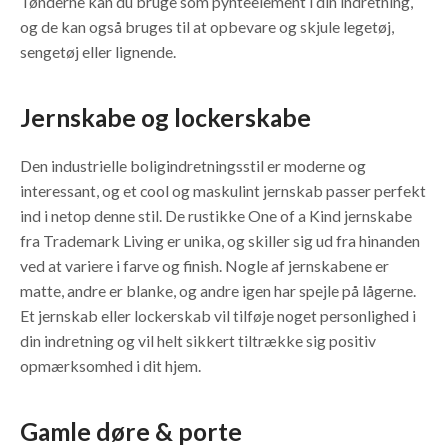
Tønderne kan du bruge som pynteelement i din indretning,
og de kan også bruges til at opbevare og skjule legetøj,
sengetøj eller lignende.
Jernskabe og lockerskabe
Den industrielle boligindretningsstil er moderne og
interessant, og et cool og maskulint jernskab passer perfekt
ind i netop denne stil. De rustikke One of a Kind jernskabe
fra Trademark Living er unika, og skiller sig ud fra hinanden
ved at variere i farve og finish. Nogle af jernskabene er
matte, andre er blanke, og andre igen har spejle på lågerne.
Et jernskab eller lockerskab vil tilføje noget personlighed i
din indretning og vil helt sikkert tiltrække sig positiv
opmærksomhed i dit hjem.
Gamle døre & porte