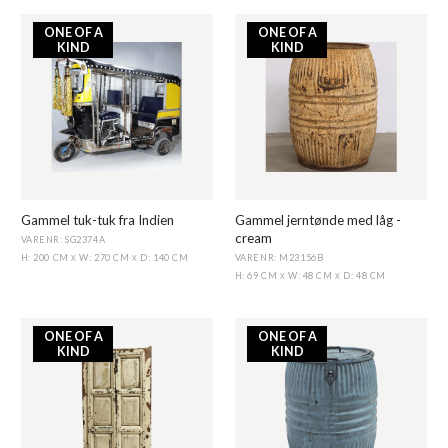
ONE OF A
ONE OF A
KIND
KIND
Gammel tuk-tuk fra Indien
Gammel jerntønde med låg -
cream
VARENR: SG2374A
VARENR: M23156B
H: 200 CM
W: 270 CM
D: 140 CM
X
X
H: 69 CM
W: 48 CM
D: 48 CM
X
X
ONE OF A
ONE OF A
KIND
KIND