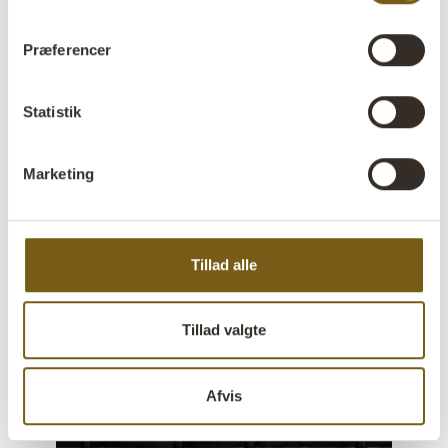
Præferencer
SWING BY GOLFBAREN
Restaurant, Sverige
Spisebordsstole
|
S
piseborde
|
Bøtter
Statistik
Marketing
Tillad alle
Tillad valgte
Afvis