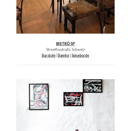
BISTRÒ 5P
Streetfoodcafé, Schweiz
Barstole
|
B
ænke
|
S
piseborde