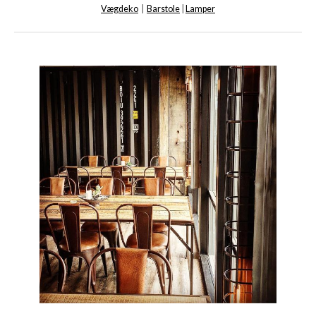
Vægdeko
|
Barstole
|
Lamper