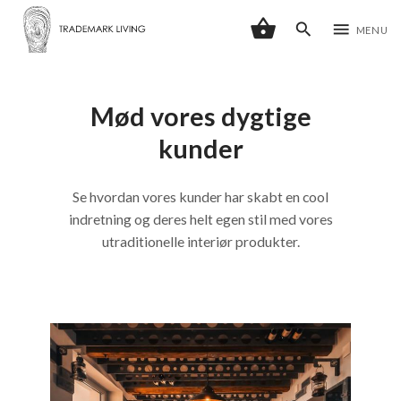
shopping_basket
search
menu
MENU
Mød vores dygtige
kunder
Se hvordan vores kunder har skabt en cool
indretning og deres helt egen stil med vores
utraditionelle interiør produkter.