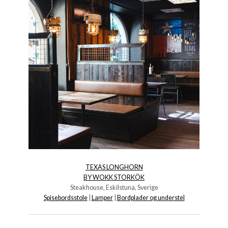
TEXAS LONGHORN
BY WOKK STORKÖK
Steakhouse, Eskilstuna, Sverige
Spisebordsstole
|
Lamper
|
Bordplader og understel