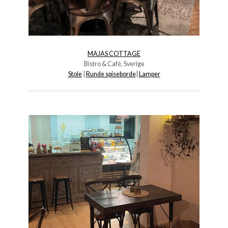
MAJAS COTTAGE
Bistro & Café, Sverige
Stole
|
Runde spiseborde
|
Lamper