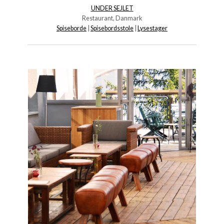
UNDER SEJLET
Restaurant, Danmark
S
piseborde
|
S
pisebordsstole
|
Lysestager