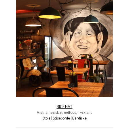
RICE HAT
Vietnamesisk Streetfood, Tyskland
Stole
|
Spiseborde
|
B
ardiske