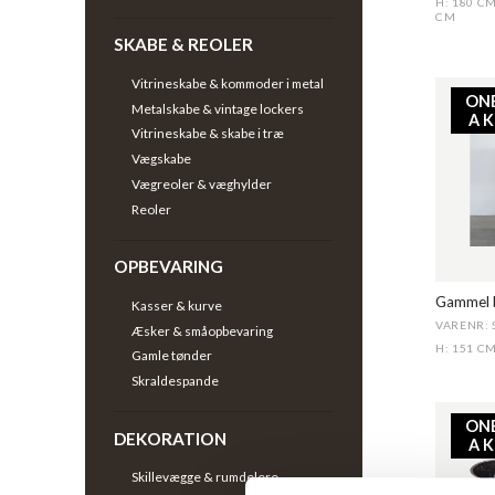
H: 180 C
CM
SKABE & REOLER
Vitrineskabe & kommoder i metal
ON
Metalskabe & vintage lockers
A 
Vitrineskabe & skabe i træ
Vægskabe
Vægreoler & væghylder
Reoler
OPBEVARING
Gammel 
Kasser & kurve
VARENR: 
Æsker & småopbevaring
H: 151 C
Gamle tønder
Skraldespande
ON
DEKORATION
A 
Skillevægge & rumdelere