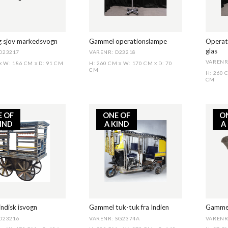
g sjov markedsvogn
Gammel operationslampe
Operat
glas
D23217
VARENR: D23218
VARENR
W: 186 CM
D: 91 CM
H: 260 CM
W: 170 CM
D: 70
X
X
X
X
CM
H: 260
CM
E OF
ONE OF
O
KIND
A KIND
A
ndisk isvogn
Gammel tuk-tuk fra Indien
Gamme
D23216
VARENR: SG2374A
VARENR