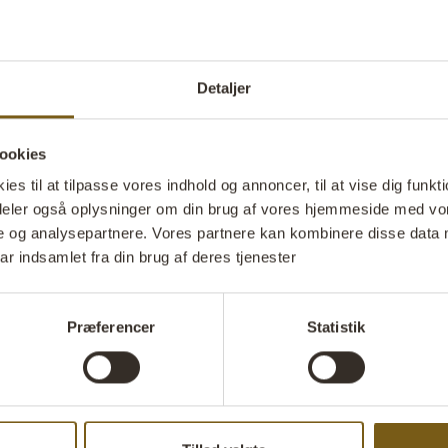
Detaljer
mmel bordvægt
Gong Gong med slagtøj
Signalh
D23322
VARENR: D23323
VARENR
ookies
W: 46 CM
D: 18 CM
H: 8 CM
W: 42 CM
D: 42 CM
H: 29 
X
X
X
X
s til at tilpasse vores indhold og annoncer, til at vise dig funktio
i deler også oplysninger om din brug af vores hjemmeside med vor
ONE OF
O
e og analysepartnere. Vores partnere kan kombinere disse data 
A KIND
A
ar indsamlet fra din brug af deres tjenester
Præferencer
Statistik
værktøjskasse
Vintage benzinstander
Autent
D16517
VARENR: D23329
VARENR