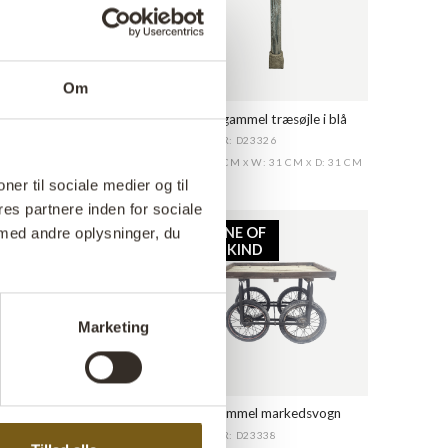
Om
orn i messing
Smuk gammel træsøjle i blå
: D23324
VARENR: D23326
CM
W: 14 CM
D: 10 CM
H: 233 CM
W: 31 CM
D: 31 CM
X
X
X
X
ner til sociale medier og til
es partnere inden for sociale
NE OF
ONE OF
med andre oplysninger, du
 KIND
A KIND
Marketing
isk markedsvogn
Flot gammel markedsvogn
: D23337
VARENR: D23338