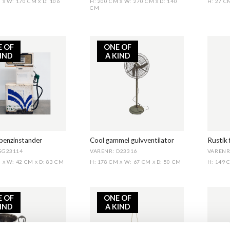
M
W: 170 CM
D: 106
H: 200 CM
W: 270 CM
D: 140
H: 27 
X
X
X
X
CM
E OF
ONE OF
KIND
A KIND
benzinstander
Cool gammel gulvventilator
Rustik 
SG23114
VARENR: D23316
VARENR
M
W: 42 CM
D: 83 CM
H: 178 CM
W: 67 CM
D: 50 CM
H: 149
X
X
X
X
E OF
ONE OF
KIND
A KIND