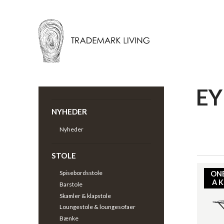
EY
Tilbage |
Dekoration
>
Eyecatchers
>
NYHEDER
Nyheder
STOLE
Spisebordsstole
ON
A 
Barstole
Skamler & klapstole
Loungestole & loungesofaer
Bænke