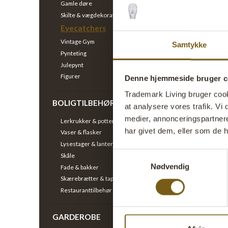
Gamle døre
Skilte & vægdekoration
Eyecatchers
Vintage Gym
Samtykke
Pynteting
Smuk ga
Julepynt
VARENR: 
Figurer
Denne hjemmeside bruger c
H: 29 CM
Trademark Living bruger cookie
BOLIGTILBEHØR
at analysere vores trafik. V
medier, annonceringspartner
Lerkrukker & potter
har givet dem, eller som de h
Vaser & flasker
Lysestager & lanterner
Samtykkevalg
Skåle
Nødvendig
Fade & bakker
Skærebrætter & tapasbrætter
Restauranttilbehør
Vintage 
GARDEROBE
VARENR: 