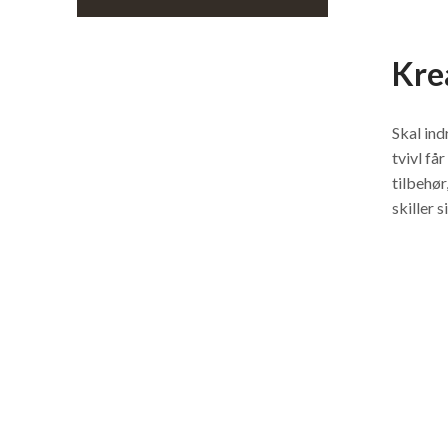
Kre
Skal ind
tvivl få
tilbehør
skiller 