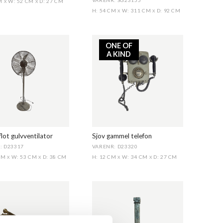
CM
W: 52 CM
D: 27 CM
X
X
H: 54 CM
W: 311 CM
D: 92 CM
X
X
ONE OF
A KIND
flot gulvventilator
Sjov gammel telefon
: D23317
VARENR: D23320
 CM
W: 53 CM
D: 38 CM
H: 12 CM
W: 34 CM
D: 27 CM
X
X
X
X