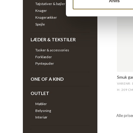
Afvis
H: 22 CM
Tøjstativer & bøjler
Knager
Knagerækker
Spejle
LÆDER & TEKSTILER
Tasker & accessories
Forklæder
Pyntepuder
Smuk gam
ONE OF A KIND
VARENR: 
H: 209 C
OUTLET
Møbler
Belysning
Alle pris
Interiør
;