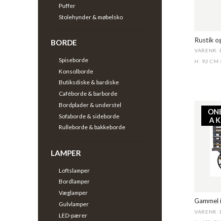
Puffer
Stolehynder & møbelsko
Rustik o
BORDE
VARENR: 
Spiseborde
H: 92 CM
Konsolborde
Butiksdiske & bardiske
Caféborde & barborde
Bordplader & understel
ON
Sofaborde & sideborde
A 
Rulleborde & bakkeborde
LAMPER
Loftslamper
Bordlamper
Væglamper
Gammel i
Gulvlamper
VARENR: 
LED-pærer