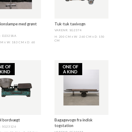
ionslampe med grønt
Tuk-tuk taxivogn
VARENR: SG2374
: D23218A
H: 200 CM
W: 260 CM
D: 150
X
X
CM
 CM
W: 183 CM
D: 60
X
X
NE OF
ONE OF
 KIND
A KIND
l bordvægt
Bagagevogn fra indisk
togstation
: SG23126
VARENR: SG23155