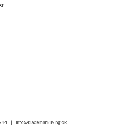
SE
16 44 |
info@trademarkliving.dk