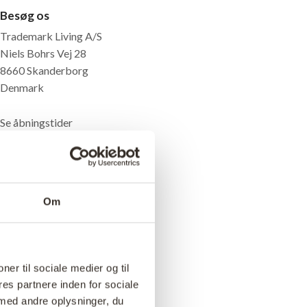
Besøg os
Trademark Living A/S
Niels Bohrs Vej 28
8660 Skanderborg
Denmark
Se åbningstider
for
SHOWROOM
location_on
Find vej
Om
ner til sociale medier og til
es partnere inden for sociale
med andre oplysninger, du