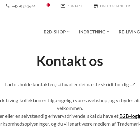
mail_outline
store
phone
KONTAKT
FIND FORHANDLER
+45 70 24 16 44
B2B-SHOP
INDRETNING
RE-LIVING
keyboard_arrow_down
keyboard_arrow_down
Kontakt os
Lad os holde kontakten, så hvad er det næste skridt for dig ...?
 Living kollektion er tilgængelig i vores webshop, og vi byder a
velkommen.
er eller en selvstændig erhvervsdrivende, skal du have et
B2B-logi
virksomhedsoplysninger, og du vil snart være medlem af Trademark 