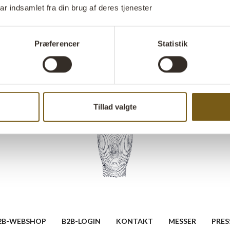
KRONDK22
ar indsamlet fra din brug af deres tjenester
bogholderi@trademarkliving
CVR: 29516316
Præferencer
Statistik
Tillad valgte
2B-WEBSHOP
B2B-LOGIN
KONTAKT
MESSER
PRES