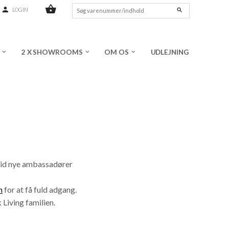
shopping_basket
person
search
LOGIN
2 X SHOWROOMS
OM OS
UDLEJNING
keyboard_arrow_down
keyboard_arrow_down
keyboard_arrow_down
ltid nye ambassadører
n
for at få fuld adgang.
Living familien.