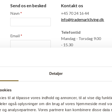
Send os en besked
Kontakt os
Navn
*
+45 70 24 16 44
info@trademarkliving.dk
Telefontid
Email
*
Mandag - Torsdag 9.00
- 15.30
Fredag 9.00 - 15.00
Telefon-nr.
Bankoplysninger
Sparekassen
Detaljer
Kronjylland
Din besked
Konto nr. 6191
9042063002
ookies
IBAN:
s til at tilpasse vores indhold og annoncer, til at vise dig funktio
DK1661159042063002
i deler også oplysninger om din brug af vores hjemmeside med vor
BIC/SWIFT:
Send
e og analysepartnere. Vores partnere kan kombinere disse data 