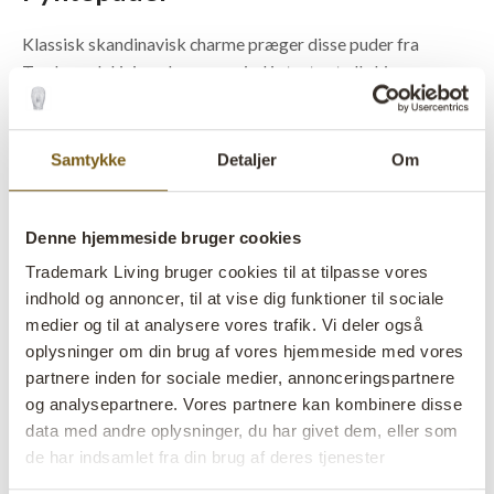
Klassisk skandinavisk charme præger disse puder fra
Trademark Living, der passer ind i stort set alle hjem.
Puderne kan give din sofa et pift, men vi har også prioriteret
at kvaliteten på puden er rar at sidde og ligge op ad. Disse
lækre pyntepuder er lavet i en blød og lækker
Samtykke
Detaljer
Om
ruskindskvalitet med en bagside i en matchende canvas, der
stiver pudebetrækket flot af.
Denne hjemmeside bruger cookies
Trademark Living bruger cookies til at tilpasse vores
Pyntepudebetræk i flere farver og
indhold og annoncer, til at vise dig funktioner til sociale
former
medier og til at analysere vores trafik. Vi deler også
oplysninger om din brug af vores hjemmeside med vores
Farverne på sofapuderne er ikke skrigende, men derimod
partnere inden for sociale medier, annonceringspartnere
holdt i lidt mere diskrete nuancer, så hvis du er ude efter en
og analysepartnere. Vores partnere kan kombinere disse
mere stilren og afdæmpet accessory til sofaen eller sengen,
data med andre oplysninger, du har givet dem, eller som
så er disse pyntepuder i ruskind yderst velegnede. De fås i
de har indsamlet fra din brug af deres tjenester
tre størrelser og tre farver, som komplimenterer hinanden