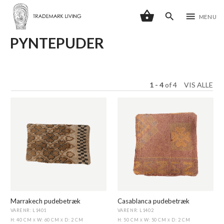
shopping_basket
search
menu
MENU
PYNTEPUDER
1 - 4
of
4
VIS ALLE
Marrakech pudebetræk
Casablanca pudebetræk
VARENR: L1401
VARENR: L1402
H: 40 CM
W: 60 CM
D: 2 CM
H: 50 CM
W: 50 CM
D: 2 CM
X
X
X
X