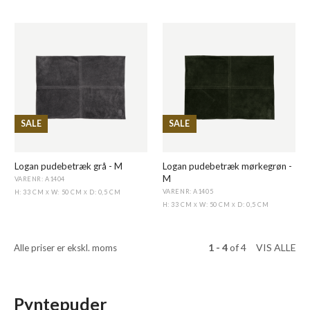
SALE
SALE
Logan pudebetræk grå - M
Logan pudebetræk mørkegrøn -
M
VARENR: A1404
VARENR: A1405
H: 33 CM
W: 50 CM
D: 0,5 CM
X
X
H: 33 CM
W: 50 CM
D: 0,5 CM
X
X
1 - 4
of
4
VIS ALLE
Alle priser er ekskl. moms
Pyntepuder