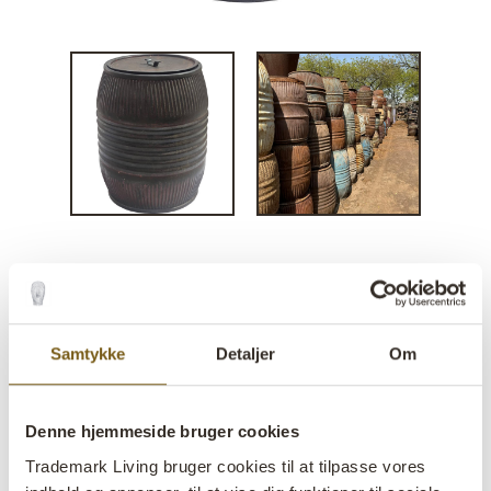
Mørk gammel jerntønde
lens
På lager
Samtykke
Detaljer
Om
Varenr:
D23268
Denne hjemmeside bruger cookies
One of a kind:
Ja
Trademark Living bruger cookies til at tilpasse vores
Colli:
1 Stk