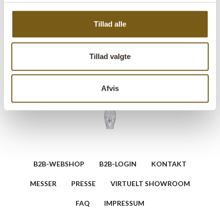
dekorativ opbevaring, skulpturel detalje eller rå
plantekrukke. Et autentisk og industrielt stykke historie,
Tillad alle
der tilfører kant og karakter til indretningen.
Tillad valgte
Stil et spørgsmål vedrørende dette produkt
Afvis
B2B-WEBSHOP
B2B-LOGIN
KONTAKT
MESSER
PRESSE
VIRTUELT SHOWROOM
FAQ
IMPRESSUM