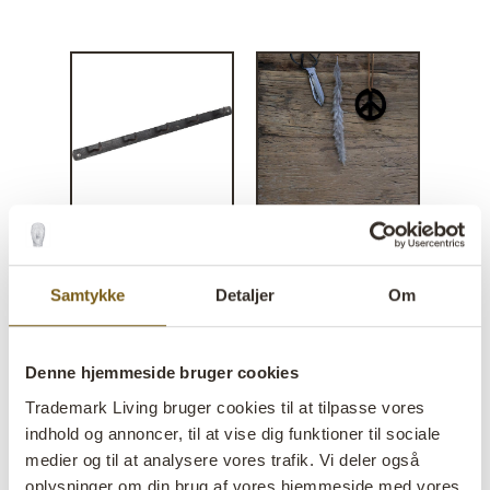
Stella knagerække med fem
Samtykke
Detaljer
Om
kroge
Denne hjemmeside bruger cookies
lens
På lager
Trademark Living bruger cookies til at tilpasse vores
Varenr:
M15157
indhold og annoncer, til at vise dig funktioner til sociale
medier og til at analysere vores trafik. Vi deler også
Colli:
6 Stk
oplysninger om din brug af vores hjemmeside med vores