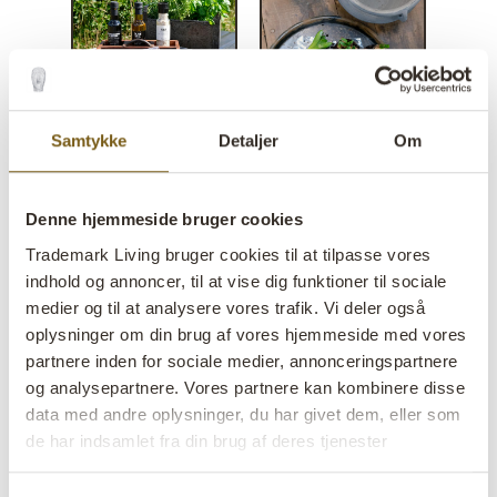
Samtykke
Detaljer
Om
Denne hjemmeside bruger cookies
Trademark Living bruger cookies til at tilpasse vores
indhold og annoncer, til at vise dig funktioner til sociale
medier og til at analysere vores trafik. Vi deler også
oplysninger om din brug af vores hjemmeside med vores
Alba enkel og mørk stor
partnere inden for sociale medier, annonceringspartnere
bakke
og analysepartnere. Vores partnere kan kombinere disse
data med andre oplysninger, du har givet dem, eller som
de har indsamlet fra din brug af deres tjenester
lens
På lager