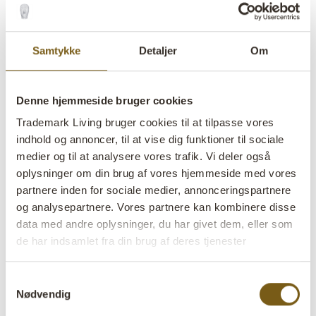
Samtykke
Detaljer
Om
Denne hjemmeside bruger cookies
Trademark Living bruger cookies til at tilpasse vores
indhold og annoncer, til at vise dig funktioner til sociale
medier og til at analysere vores trafik. Vi deler også
oplysninger om din brug af vores hjemmeside med vores
partnere inden for sociale medier, annonceringspartnere
og analysepartnere. Vores partnere kan kombinere disse
Beckett jernbakke
data med andre oplysninger, du har givet dem, eller som
de har indsamlet fra din brug af deres tjenester
lens
Få på lager
Samtykkevalg
Nødvendig
Varenr:
D16492