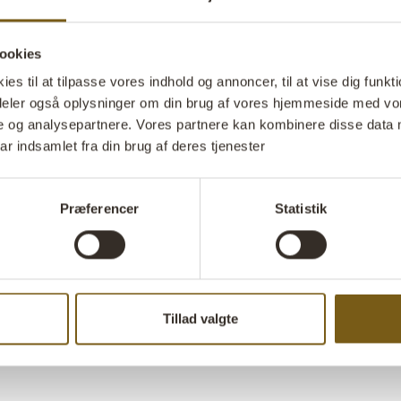
køkkenet, til 
eller andet ni
ookies
bage brød i og
patinering. Ba
s til at tilpasse vores indhold og annoncer, til at vise dig funktio
overfladebeha
i deler også oplysninger om din brug af vores hjemmeside med vor
der skal bruge
e og analysepartnere. Vores partnere kan kombinere disse data 
ar indsamlet fra din brug af deres tjenester
bruger den til 
Stil 
Præferencer
Statistik
Tillad valgte