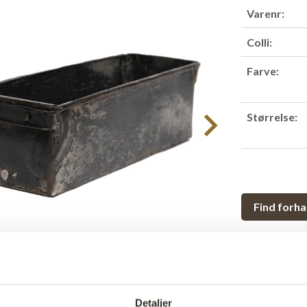
Varenr:
Colli:
Farve:
Størrelse:
Find forha
Produktbesk
Rustik gammel
brødforme er s
Detaljer