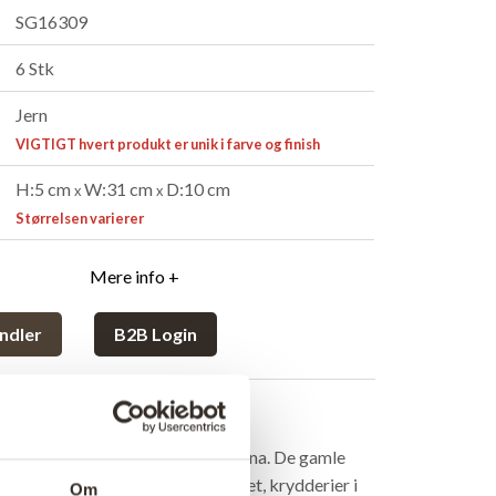
SG16309
6 Stk
Jern
VIGTIGT hvert produkt er unik i farve og finish
H:5 cm
W:31 cm
D:10 cm
x
x
Størrelsen varierer
Mere info +
ndler
B2B Login
rivelse
 brødform i metal med skøn patina. De gamle
uperfine til skrivegrej på kontoret, krydderier i
Om