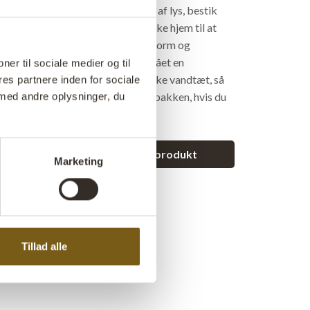
grønne planter eller til opbevaring af lys, bestik
ps. Formene har været brugt i indiske hjem til at
 er derfor alle forskellige i både form og
kkerne er blevet rengjort og har fået en
ner til sociale medier og til
ndling med klar lak. Bakken er ikke vandtæt, så
es partnere inden for sociale
s en indsats eller en underskål til bakken, hvis du
med andre oplysninger, du
planter.
et spørgsmål vedrørende dette produkt
Marketing
Tillad alle