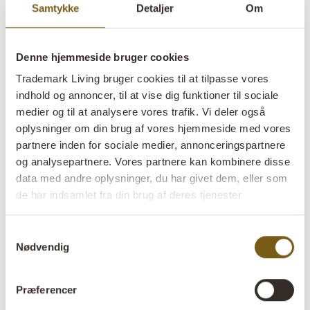
Samtykke
Detaljer
Om
Denne hjemmeside bruger cookies
Trademark Living bruger cookies til at tilpasse vores
indhold og annoncer, til at vise dig funktioner til sociale
Lille træfad med hank
medier og til at analysere vores trafik. Vi deler også
oplysninger om din brug af vores hjemmeside med vores
lens
På lager
partnere inden for sociale medier, annonceringspartnere
og analysepartnere. Vores partnere kan kombinere disse
Varenr:
D16465
data med andre oplysninger, du har givet dem, eller som
de har indsamlet fra din brug af deres tjenester
Colli:
6 Stk
Farve:
Natur
Samtykkevalg
Nødvendig
VIGTIGT hvert produkt er unik i farve og finish
Størrelse:
H:3,5 cm
W:21 cm
D:9 cm
x
x
Præferencer
Størrelsen varierer