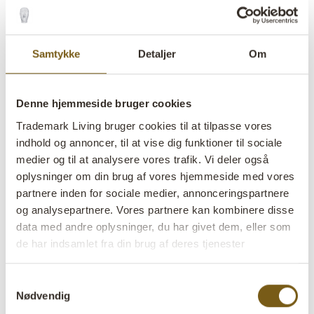
Samtykke
Detaljer
Om
Denne hjemmeside bruger cookies
Trademark Living bruger cookies til at tilpasse vores
indhold og annoncer, til at vise dig funktioner til sociale
medier og til at analysere vores trafik. Vi deler også
oplysninger om din brug af vores hjemmeside med vores
partnere inden for sociale medier, annonceringspartnere
og analysepartnere. Vores partnere kan kombinere disse
Dali lerkrukke med jernring -
data med andre oplysninger, du har givet dem, eller som
S
de har indsamlet fra din brug af deres tjenester
Samtykkevalg
lens
På lager
Nødvendig