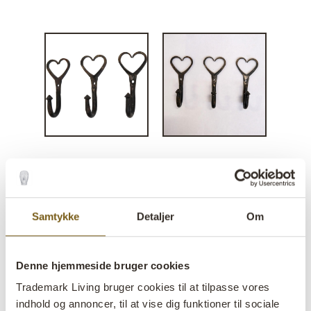
Hugo jernknage
lens
Midlertidig udsolgt fra vores lager, men kommer
Samtykke
Detaljer
Om
snart igen, bestil blot
Varenr:
D1546
Denne hjemmeside bruger cookies
Trademark Living bruger cookies til at tilpasse vores
Colli:
20 Stk
indhold og annoncer, til at vise dig funktioner til sociale