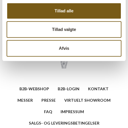
skruehul i midten. Perfekt til at tilføje et hyggeligt
Tillad alle
element til entréen, køkkenet eller soveværelset.
Stil et spørgsmål vedrørende dette produkt
Tillad valgte
Afvis
B2B-WEBSHOP
B2B-LOGIN
KONTAKT
MESSER
PRESSE
VIRTUELT SHOWROOM
FAQ
IMPRESSUM
SALGS- OG LEVERINGSBETINGELSER