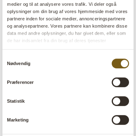
medier og til at analysere vores trafik. Vi deler også
Farve:
Jern
oplysninger om din brug af vores hjemmeside med vores
VIGTIGT hvert produkt er unik i farve og finish
partnere inden for sociale medier, annonceringspartnere
Størrelse:
H:10 cm
W:4,5 cm
D:4 cm
x
x
og analysepartnere. Vores partnere kan kombinere disse
data med andre oplysninger, du har givet dem, eller som
Mere info +
de har indsamlet fra din brug af deres tjenester
Find forhandler
B2B Login
Samtykkevalg
Nødvendig
Produktbeskrivelse
Præferencer
Denne jernknage er designet med et charmerende hjerte
øverst, hvilket giver den et fint og rustikt udseende.
Statistik
Knagen er håndlavet af robust jern og har en mørk,
patineret overflade, der tilføjer karakter. Den spidse
ende på krogen giver den et vintage-look og gør den
Marketing
praktisk til at hænge jakker, tasker eller andre genstande
på. Den kan let monteres på væggen med et enkelt