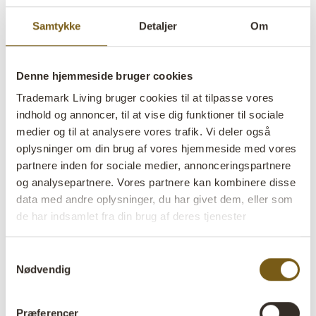
Samtykke
Detaljer
Om
Denne hjemmeside bruger cookies
Trademark Living bruger cookies til at tilpasse vores
Perforeret jernkasser
indhold og annoncer, til at vise dig funktioner til sociale
medier og til at analysere vores trafik. Vi deler også
lens
På lager
oplysninger om din brug af vores hjemmeside med vores
partnere inden for sociale medier, annonceringspartnere
Varenr:
E1643
og analysepartnere. Vores partnere kan kombinere disse
data med andre oplysninger, du har givet dem, eller som
Colli:
1 Stk
de har indsamlet fra din brug af deres tjenester
Farve:
Jern
Samtykkevalg
Størrelse:
H:20 cm
W:52,5 cm
D:32 cm
x
x
Nødvendig
Mere info +
Præferencer