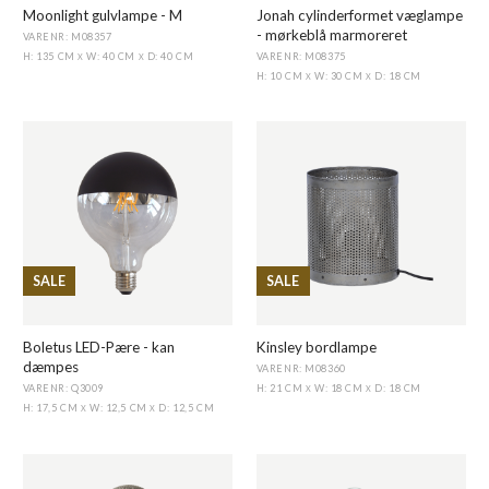
Moonlight gulvlampe - M
Jonah cylinderformet væglampe
- mørkeblå marmoreret
VARENR: M08357
VARENR: M08375
H: 135 CM
W: 40 CM
D: 40 CM
X
X
H: 10 CM
W: 30 CM
D: 18 CM
X
X
SALE
SALE
Boletus LED-Pære - kan
Kinsley bordlampe
dæmpes
VARENR: M08360
VARENR: Q3009
H: 21 CM
W: 18 CM
D: 18 CM
X
X
H: 17,5 CM
W: 12,5 CM
D: 12,5 CM
X
X