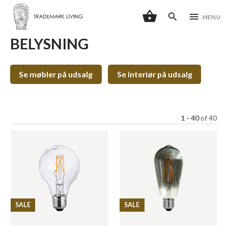
shopping_basket
search
menu
MENU
BELYSNING
Se møbler på udsalg
Se interiør på udsalg
1 - 40
of
40
SALE
SALE