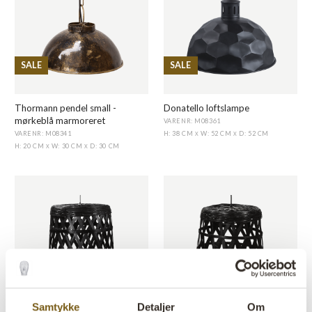
SALE
SALE
Thormann pendel small -
Donatello loftslampe
mørkeblå marmoreret
VARENR: M08361
VARENR: M08341
H: 38 CM
W: 52 CM
D: 52 CM
X
X
H: 20 CM
W: 30 CM
D: 30 CM
X
X
SALE
SALE
Samtykke
Detaljer
Om