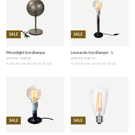
SALE
SALE
Moonlight bordlampe
Leonardo bordlampe - L
VARENR: M08358
VARENR: M08231
H: 60 CM
W: 30 CM
D: 30 CM
H: 34 CM
W: 13 CM
D: 13 CM
X
X
X
X
SALE
SALE