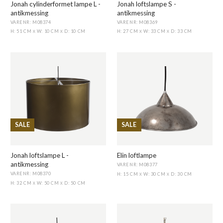
Jonah cylinderformet lampe L -
Jonah loftslampe S -
antikmessing
antikmessing
VARENR: M08374
VARENR: M08369
H: 51 CM
W: 10 CM
D: 10 CM
H: 27 CM
W: 33 CM
D: 33 CM
X
X
X
X
SALE
SALE
Jonah loftslampe L -
Elin loftlampe
antikmessing
VARENR: M08377
VARENR: M08370
H: 15 CM
W: 30 CM
D: 30 CM
X
X
H: 32 CM
W: 50 CM
D: 50 CM
X
X