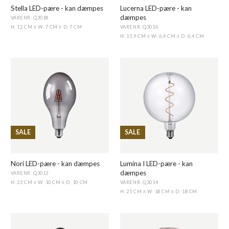
Stella LED-pære - kan dæmpes
Lucerna LED-pære - kan
dæmpes
VARENR: Q3018
VARENR: Q3016
H: 12 CM
W: 7 CM
D: 7 CM
X
X
H: 13,9 CM
W: 6,4 CM
D: 6,4 CM
X
X
SALE
SALE
Nori LED-pære - kan dæmpes
Lumina I LED-pære - kan
dæmpes
VARENR: Q3013
VARENR: Q3014
H: 22 CM
W: 10 CM
D: 10 CM
X
X
H: 25 CM
W: 18 CM
D: 18 CM
X
X