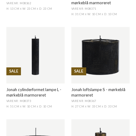
mørkeblå marmoreret
VARENR: M08362
VARENR: M08371
H: 13 CM
W: 23 CM
D: 23 CM
X
X
H: 31 CM
W: 10 CM
D: 10 CM
X
X
SALE
SALE
Jonah cylinderformet lampe L -
Jonah loftslampe S - mørkeblå
mørkeblå marmoreret
marmoreret
VARENR: M08373
VARENR: M08367
H: 51 CM
W: 10 CM
D: 10 CM
H: 27 CM
W: 33 CM
D: 33 CM
X
X
X
X