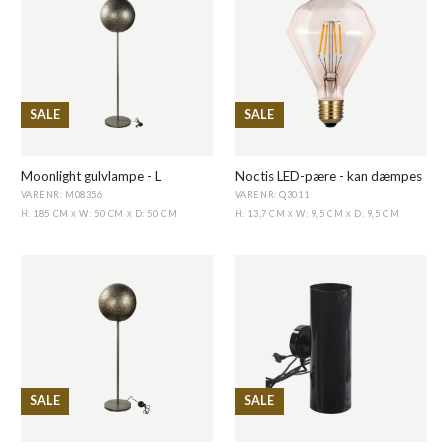
SALE
SALE
Moonlight gulvlampe - L
Noctis LED-pære - kan dæmpes
VARENR: M08356
VARENR: Q3011
H: 185 CM
W: 50 CM
D: 50 CM
H: 13,7 CM
W: 9,5 CM
D: 9,5 CM
X
X
X
X
SALE
SALE