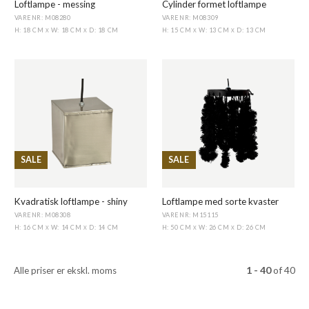
Loftlampe - messing
Cylinder formet loftlampe
VARENR: M08280
VARENR: M08309
H: 18 CM
W: 18 CM
D: 18 CM
H: 15 CM
W: 13 CM
D: 13 CM
X
X
X
X
SALE
SALE
Kvadratisk loftlampe - shiny
Loftlampe med sorte kvaster
VARENR: M08308
VARENR: M15115
H: 16 CM
W: 14 CM
D: 14 CM
H: 50 CM
W: 26 CM
D: 26 CM
X
X
X
X
1 - 40
of
40
Alle priser er ekskl. moms