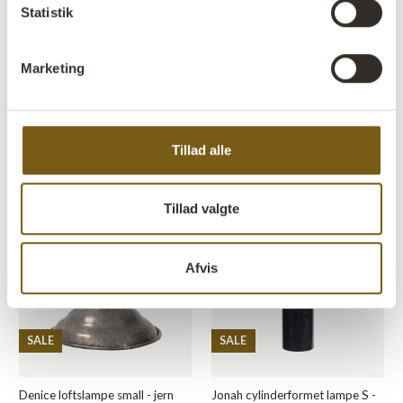
Statistik
Marketing
SALE
SALE
Enamel loftslampe - sort
Furnace loftslampe
Tillad alle
VARENR: D0801
VARENR: M08382
H: 6 CM
W: 21 CM
D: 21 CM
H: 31 CM
W: 77 CM
D: 31 CM
X
X
X
X
Tillad valgte
Afvis
SALE
SALE
Denice loftslampe small - jern
Jonah cylinderformet lampe S -