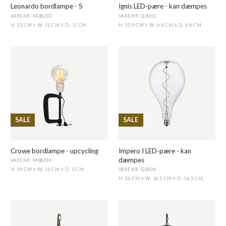
Leonardo bordlampe - S
Ignis LED-pære - kan dæmpes
VARENR: M08230
VARENR: Q3002
H: 13 CM
W: 11 CM
D: 11 CM
H: 13,9 CM
W: 6,4 CM
D: 6,4 CM
X
X
X
X
SALE
SALE
Crowe bordlampe - upcycling
Impero I LED-pære - kan
dæmpes
VARENR: M08294
VARENR: Q3004
H: 34 CM
W: 11 CM
D: 5 CM
X
X
H: 26 CM
W: 16,5 CM
D: 16,5 CM
X
X