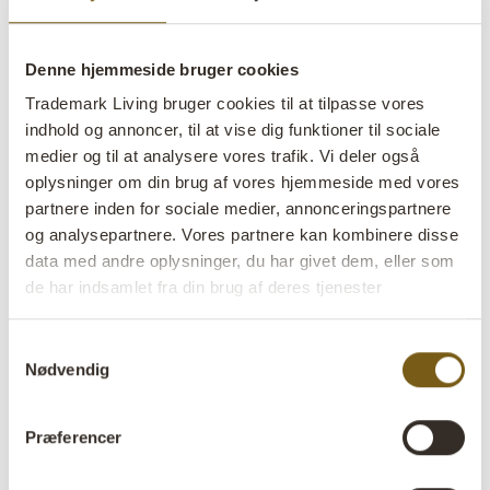
Tulda loftslampe - XL
Tulda loftslampe - M
VARENR: M08353
VARENR: M08354
H: 71 CM
W: 71 CM
D: 71 CM
H: 41 CM
W: 41 CM
D: 41 CM
X
X
X
X
Denne hjemmeside bruger cookies
Trademark Living bruger cookies til at tilpasse vores
indhold og annoncer, til at vise dig funktioner til sociale
medier og til at analysere vores trafik. Vi deler også
oplysninger om din brug af vores hjemmeside med vores
partnere inden for sociale medier, annonceringspartnere
og analysepartnere. Vores partnere kan kombinere disse
SALE
SALE
data med andre oplysninger, du har givet dem, eller som
de har indsamlet fra din brug af deres tjenester
Tulda loftslampe - S
Sheen lampe med patineret
emalje
Samtykkevalg
VARENR: M08355
VARENR: SG0820
H: 26 CM
Nødvendig
W: 41 CM
D: 41 CM
X
X
H: 28 CM
W: 52 CM
D: 52 CM
X
X
Præferencer