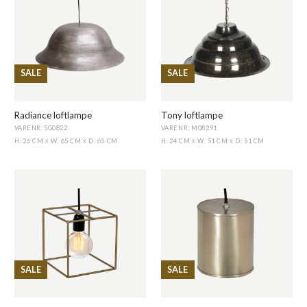
SALE
SALE
Radiance loftlampe
Tony loftlampe
VARENR: SG0822
VARENR: M08291
H: 26 CM
W: 65 CM
D: 65 CM
H: 24 CM
W: 51 CM
D: 51 CM
X
X
X
X
SALE
SALE