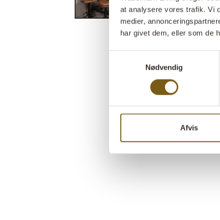
at analysere vores trafik. V
medier, annonceringspartner
har givet dem, eller som de h
Samtykkevalg
Nødvendig
Afvis