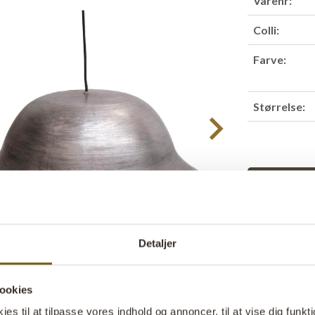
Varenr:
Colli:
Farve:
Størrelse:
Find forha
Produktbesk
Detaljer
Denne loftlamp
ind i ethvert r
ookies
børstede metal
dens store, k
s til at tilpasse vores indhold og annoncer, til at vise dig funktio