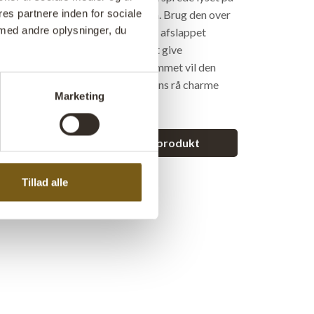
es partnere inden for sociale
skaber både stemning og funktion. Brug den over
med andre oplysninger, du
restaurant for at skabe en cool og afslappet
er hæng den i butikslokalet for at give
 rustikt og upcycled udtryk. I hjemmet vil den
r køkkenøen eller i stuen, hvor dens rå charme
Marketing
ennem.
et spørgsmål vedrørende dette produkt
Tillad alle