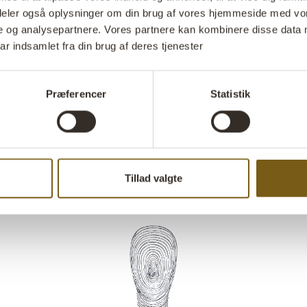
i deler også oplysninger om din brug af vores hjemmeside med vor
en måde, der 
e og analysepartnere. Vores partnere kan kombinere disse data 
bordene i din 
ar indsamlet fra din brug af deres tjenester
atmosfære, ell
belysningen et
være ideel ove
Præferencer
Statistik
kan skinne ig
Stil 
Tillad valgte