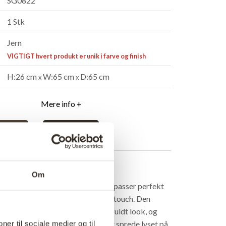
SG0822
1 Stk
Jern
VIGTIGT hvert produkt er unik i farve og finish
H:26 cm
W:65 cm
D:65 cm
x
x
Mere info +
ndler
B2B Login
rivelse
Om
e har et råt, industrielt look, der passer perfekt
um, hvor du vil tilføje et maskulint touch. Den
finish giver den et slidt, men stilfuldt look, og
uppelformede skærm sørger for at sprede lyset på
ner til sociale medier og til