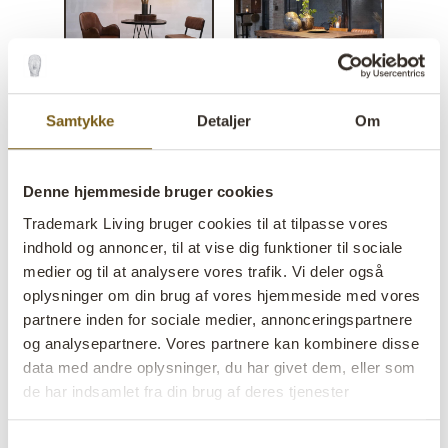
Samtykke
Detaljer
Om
Jonah cylinderformet lampe
S - antikmessing
Denne hjemmeside bruger cookies
Trademark Living bruger cookies til at tilpasse vores
lens
På lager
indhold og annoncer, til at vise dig funktioner til sociale
SALE
medier og til at analysere vores trafik. Vi deler også
oplysninger om din brug af vores hjemmeside med vores
partnere inden for sociale medier, annonceringspartnere
Varenr:
M08372
og analysepartnere. Vores partnere kan kombinere disse
Colli:
2 Stk
data med andre oplysninger, du har givet dem, eller som
de har indsamlet fra din brug af deres tjenester
Farve:
Messing
VIGTIGT hvert produkt er unik i farve og finish
Samtykkevalg