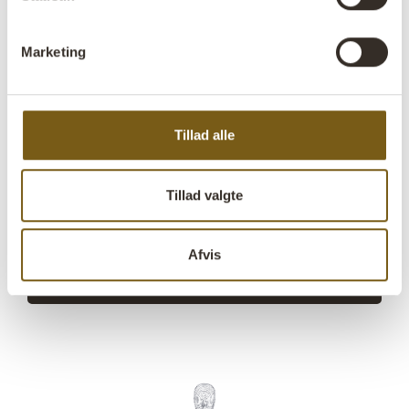
Find forhandler
B2B Login
Marketing
Produktbeskrivelse
Steve-vasen er fremstillet af genanvendt glas og har et
Tillad alle
karakteristisk kvadratisk mønster, der giver et
spændende spil i overfladen. Med sin højde på 35 cm
passer den perfekt til både blomster og grene eller som
Tillad valgte
dekorativt element i sig selv. Små bobler og ujævnheder
kan forekomme.
Afvis
Stil et spørgsmål vedrørende dette produkt