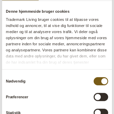
Denne hjemmeside bruger cookies
Trademark Living bruger cookies til at tilpasse vores
indhold og annoncer, til at vise dig funktioner til sociale
medier og til at analysere vores trafik. Vi deler også
Steve glasvase - chokolade
oplysninger om din brug af vores hjemmeside med vores
partnere inden for sociale medier, annonceringspartnere
og analysepartnere. Vores partnere kan kombinere disse
lens
På lager
data med andre oplysninger, du har givet dem, eller som
de har indsamlet fra din brug af deres tjenester
Varenr:
G16115
Colli:
1 Stk
Samtykkevalg
Nødvendig
Farve:
Chokolade
Størrelse:
H:35 cm
W:25 cm
D:25 cm
x
x
Præferencer
Mere info +
Statistik