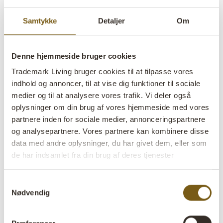
chokolade
Samtykke
Detaljer
Om
lens
Midlertidig udsolgt fra vores lager, men kommer
snart igen, bestil blot
Denne hjemmeside bruger cookies
Varenr:
G16112
Trademark Living bruger cookies til at tilpasse vores
indhold og annoncer, til at vise dig funktioner til sociale
Colli:
1 Stk
medier og til at analysere vores trafik. Vi deler også
oplysninger om din brug af vores hjemmeside med vores
Farve:
Chokolade
partnere inden for sociale medier, annonceringspartnere
Størrelse:
H:71 cm
W:29 cm
D:29 cm
og analysepartnere. Vores partnere kan kombinere disse
x
x
data med andre oplysninger, du har givet dem, eller som
de har indsamlet fra din brug af deres tjenester
Mere info +
Find forhandler
B2B Login
Samtykkevalg
Nødvendig
Produktbeskrivelse