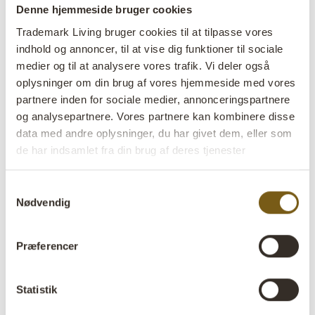
Denne hjemmeside bruger cookies
lens
På lager
Trademark Living bruger cookies til at tilpasse vores
SALE
indhold og annoncer, til at vise dig funktioner til sociale
medier og til at analysere vores trafik. Vi deler også
Varenr:
M15140
oplysninger om din brug af vores hjemmeside med vores
partnere inden for sociale medier, annonceringspartnere
Colli:
6 Stk
og analysepartnere. Vores partnere kan kombinere disse
data med andre oplysninger, du har givet dem, eller som
Farve:
Jern
de har indsamlet fra din brug af deres tjenester
VIGTIGT hvert produkt er unik i farve og finish
Størrelse:
H:26 cm
W:9 cm
D:4 cm
Samtykkevalg
x
x
Nødvendig
Mere info +
Præferencer
Find forhandler
B2B Login
Statistik
Produktbeskrivelse