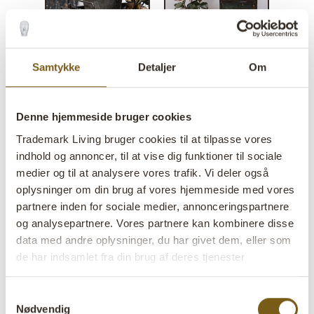
Samtykke
Detaljer
Om
Gamle jernspande - sæt a tre
Denne hjemmeside bruger cookies
lens
Midlertidig udsolgt fra vores lager, men kommer
Trademark Living bruger cookies til at tilpasse vores
snart igen, bestil blot
indhold og annoncer, til at vise dig funktioner til sociale
medier og til at analysere vores trafik. Vi deler også
oplysninger om din brug af vores hjemmeside med vores
Varenr:
D16511
partnere inden for sociale medier, annonceringspartnere
Colli:
1 Sæt
og analysepartnere. Vores partnere kan kombinere disse
data med andre oplysninger, du har givet dem, eller som
Farve:
Jern
de har indsamlet fra din brug af deres tjenester
VIGTIGT hvert produkt er unik i farve og finish
Samtykkevalg
Størrelse:
H:35 cm
W:36 cm
D:36 cm
x
x
Nødvendig