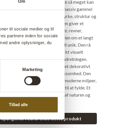
Om
relle skammel er et møbel, der lige så meget kan
 et kunstværk. Fremstillet af en massiv gammel
 den bevaret træets naturlige styrke, struktur og
s den organiske udskæring i midten giver et
ner til sociale medier og til
og næsten skulpturelt udtryk. Årer, revner,
es partnere inden for sociale
farvevariationer fortæller historien om et langt
med andre oplysninger, du
disse detaljer gør hver skammel helt unik. Den rå
den markante form skaber et stærkt visuelt
lfører varme og personlighed til indretningen.
skammel, lille sidebord eller som et dekorativt
Marketing
kan stå alene og tiltrække opmærksomhed. Den
 ind i både rustikke, nordiske og moderne miljøer,
materialer og unikke fund får lov til at fylde. Et
 møbel med masser af sjæl, skabt af naturen og
en.
Tillad alle
et spørgsmål vedrørende dette produkt