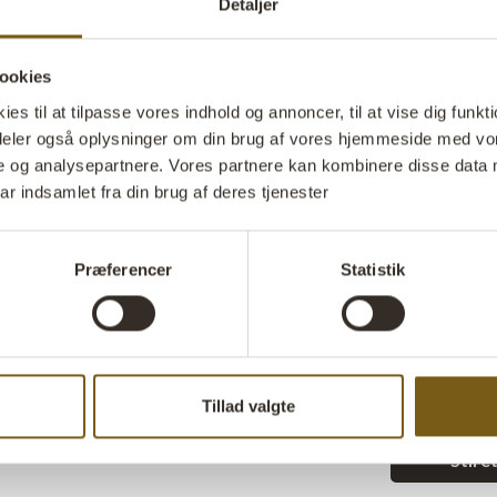
Detaljer
Denne skulptu
betragtes som
træstamme har
ookies
karakter, men
s til at tilpasse vores indhold og annoncer, til at vise dig funktio
overraskende 
i deler også oplysninger om din brug af vores hjemmeside med vor
slidmærker og 
e og analysepartnere. Vores partnere kan kombinere disse data 
liv, og netop 
ar indsamlet fra din brug af deres tjenester
overflade og 
udtryk, som ti
Brug den som 
Præferencer
Statistik
element, der 
passer perfekt
hvor naturlige 
karakterfuldt
forfinet af tid
Tillad valgte
Stil 