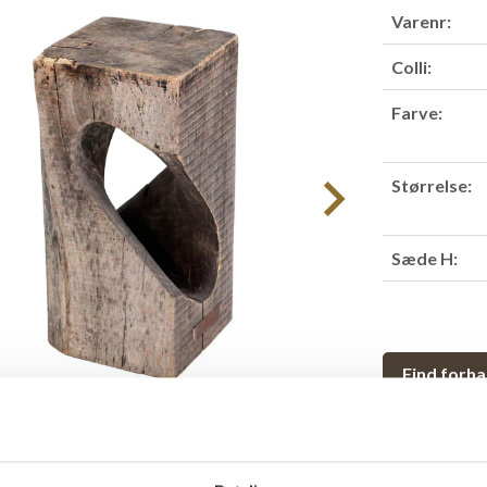
Varenr:
Colli:
Farve:
Størrelse:
Sæde H:
Find forha
Produktbesk