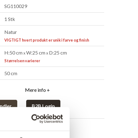
SG110029
1 Stk
Natur
VIGTIGT hvert produkt er unik i farve og finish
H:50 cm
W:25 cm
D:25 cm
x
x
Størrelsen varierer
50 cm
Mere info +
ndler
B2B Login
rivelse