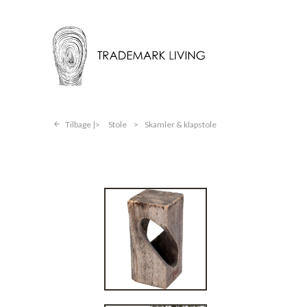
Tilbage |
Stole
>
Skamler & klapstole