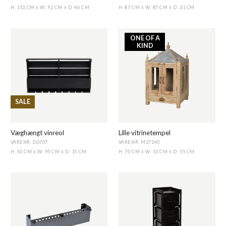
H: 153 CM
W: 92 CM
D: 46 CM
H: 87 CM
W: 87 CM
D: 31 CM
X
X
X
X
ONE OF A
KIND
SALE
Væghængt vinreol
Lille vitrinetempel
VARENR: D0707
VARENR: M27245
H: 50 CM
W: 95 CM
D: 15 CM
H: 70 CM
W: 53 CM
D: 55 CM
X
X
X
X