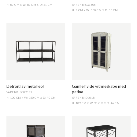
VARENR: SG1505
H: 87 CM
W: 87 CM
D: 31 CM
X
X
H: 3 CM
W: 100 CM
D: 15 CM
X
X
Detroit lav metalreol
Gamle hvide vitrineskabe med
patina
VARENR: SG07031
VARENR: D1018
H: 100 CM
W: 180 CM
D: 40 CM
X
X
H: 182 CM
W: 91 CM
D: 46 CM
X
X