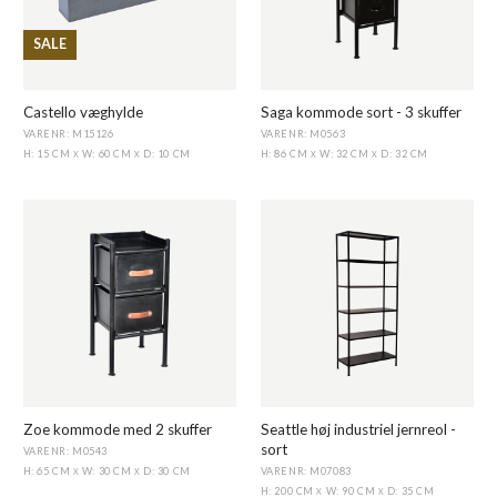
SALE
Castello væghylde
Saga kommode sort - 3 skuffer
VARENR: M15126
VARENR: M0563
H: 15 CM
W: 60 CM
D: 10 CM
H: 86 CM
W: 32 CM
D: 32 CM
X
X
X
X
Zoe kommode med 2 skuffer
Seattle høj industriel jernreol -
sort
VARENR: M0543
VARENR: M07083
H: 65 CM
W: 30 CM
D: 30 CM
X
X
H: 200 CM
W: 90 CM
D: 35 CM
X
X