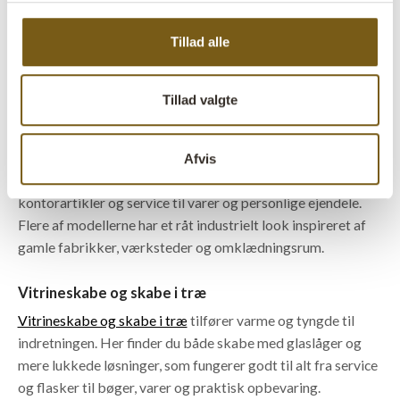
service, flasker, varer eller dekoration i café, restaurant,
butik og hjem. Skufferne i metalkommoderne gør det
Tillad alle
derimod muligt at gemme de ting væk, du ikke synes
behøver at vises frem.
Tillad valgte
Metalskabe og vintage lockers
Metalskabe og vintage lockers
giver masser af karakter til
Afvis
indretningen og fungerer godt til opbevaring af alt fra
kontorartikler og service til varer og personlige ejendele.
Flere af modellerne har et råt industrielt look inspireret af
gamle fabrikker, værksteder og omklædningsrum.
Vitrineskabe og skabe i træ
Vitrineskabe og skabe i træ
tilfører varme og tyngde til
indretningen. Her finder du både skabe med glaslåger og
mere lukkede løsninger, som fungerer godt til alt fra service
og flasker til bøger, varer og praktisk opbevaring.