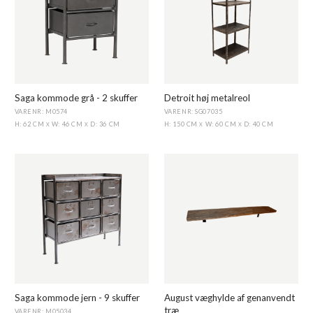
Saga kommode grå - 2 skuffer
Detroit høj metalreol
VARENR: M0574
VARENR: SG07035
H: 62 CM
W: 46 CM
D: 36 CM
H: 150 CM
W: 60 CM
D: 40 CM
X
X
X
X
Saga kommode jern - 9 skuffer
August væghylde af genanvendt
træ
VARENR: M05034