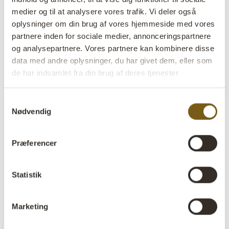
medier og til at analysere vores trafik. Vi deler også
oplysninger om din brug af vores hjemmeside med vores
72 - 96
of
98
FORRIGE
arrow_back
Alle priser er ekskl. moms
partnere inden for sociale medier, annonceringspartnere
NÆSTE
VIS ALLE
arrow_forward
og analysepartnere. Vores partnere kan kombinere disse
data med andre oplysninger, du har givet dem, eller som
de har indsamlet fra din brug af deres tjenester
Find det skab eller den reol, der
passer til dit rum
Samtykkevalg
Nødvendig
Her finder du forskellige typer skabe og reoler med hver
deres funktion. Nogle er bedst til opbevaring. Andre
Præferencer
fungerer lige så meget til udstilling af glas, varer, bøger eller
til dekoration.
Statistik
Vitrineskabe og kommoder i metal
Vitrineskabe og kommoder i metal
kombinerer opbevaring
Marketing
med display. Glaslåger gør det muligt at vise ting frem, mens
de stadig er beskyttet bag lukkede låger. De bruges ofte til