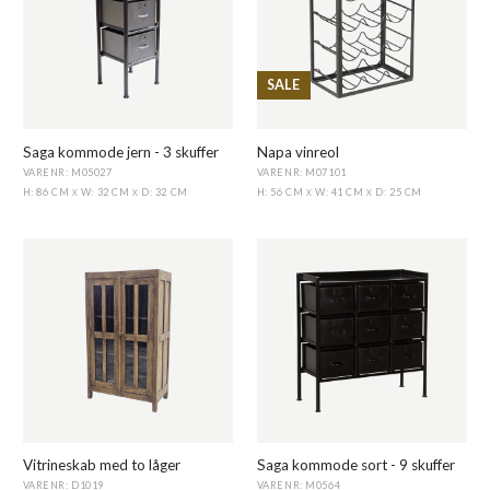
SALE
Saga kommode jern - 3 skuffer
Napa vinreol
VARENR: M05027
VARENR: M07101
H: 86 CM
W: 32 CM
D: 32 CM
H: 56 CM
W: 41 CM
D: 25 CM
X
X
X
X
Vitrineskab med to låger
Saga kommode sort - 9 skuffer
VARENR: D1019
VARENR: M0564