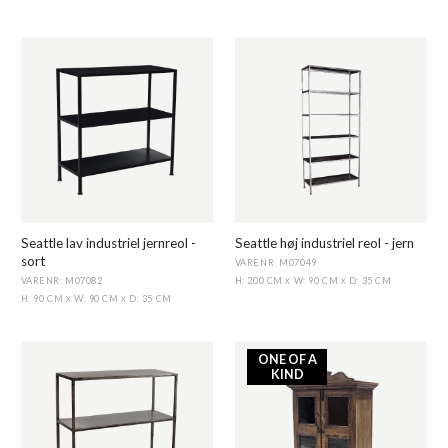
Seattle lav industriel jernreol -
Seattle høj industriel reol - jern
sort
VARENR: M07049
VARENR: M07082
H: 200 CM
W: 90 CM
D: 35 CM
X
X
H: 90 CM
W: 90 CM
D: 35 CM
X
X
ONE OF A
KIND