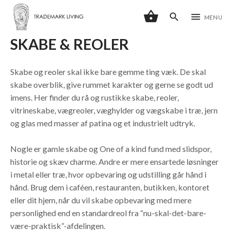
shopping_basket
search
menu
MENU
SKABE & REOLER
Skabe og reoler skal ikke bare gemme ting væk. De skal
skabe overblik, give rummet karakter og gerne se godt ud
imens. Her finder du rå og rustikke skabe, reoler,
vitrineskabe, vægreoler, væghylder og vægskabe i træ, jern
og glas med masser af patina og et industrielt udtryk.
Nogle er gamle skabe og One of a kind fund med slidspor,
historie og skæv charme. Andre er mere ensartede løsninger
i metal eller træ, hvor opbevaring og udstilling går hånd i
hånd. Brug dem i caféen, restauranten, butikken, kontoret
eller dit hjem, når du vil skabe opbevaring med mere
personlighed end en standardreol fra “nu-skal-det-bare-
være-praktisk”-afdelingen.