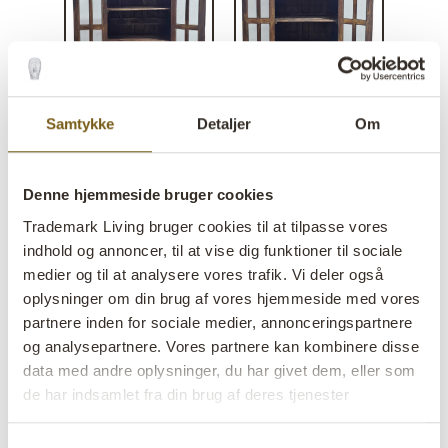
Samtykke
Detaljer
Om
Vitrineskab med to låger
Denne hjemmeside bruger cookies
lens
På lager
Trademark Living bruger cookies til at tilpasse vores
indhold og annoncer, til at vise dig funktioner til sociale
Varenr:
D1019
medier og til at analysere vores trafik. Vi deler også
Colli:
1 Stk
oplysninger om din brug af vores hjemmeside med vores
partnere inden for sociale medier, annonceringspartnere
Farve:
Natur
og analysepartnere. Vores partnere kan kombinere disse
VIGTIGT hvert produkt er unik i farve og finish
data med andre oplysninger, du har givet dem, eller som
de har indsamlet fra din brug af deres tjenester
Størrelse:
H:153 cm
W:92 cm
D:46 cm
x
x
Størrelsen varierer