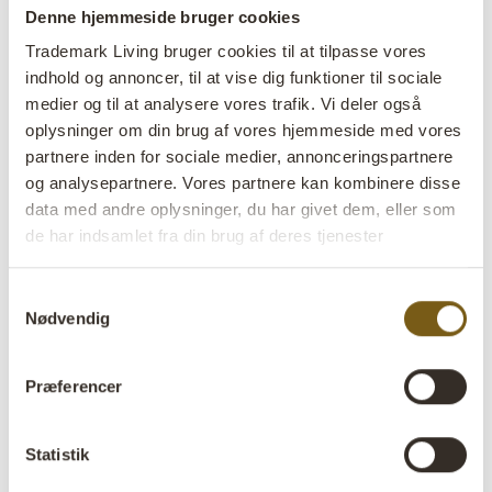
i brunt læder
Denne hjemmeside bruger cookies
Trademark Living bruger cookies til at tilpasse vores
lens
På lager
indhold og annoncer, til at vise dig funktioner til sociale
medier og til at analysere vores trafik. Vi deler også
Varenr:
MA1501
oplysninger om din brug af vores hjemmeside med vores
partnere inden for sociale medier, annonceringspartnere
Colli:
1 Stk
og analysepartnere. Vores partnere kan kombinere disse
data med andre oplysninger, du har givet dem, eller som
Farve:
Brun
de har indsamlet fra din brug af deres tjenester
Størrelse:
H:70 cm
W:20 cm
D:9 cm
x
x
Samtykkevalg
Nødvendig
Mere info +
Find forhandler
B2B Login
Præferencer
Statistik
Produktbeskrivelse