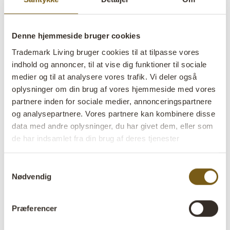
Denne hjemmeside bruger cookies
Trademark Living bruger cookies til at tilpasse vores
indhold og annoncer, til at vise dig funktioner til sociale
Palermo glasmontre
medier og til at analysere vores trafik. Vi deler også
oplysninger om din brug af vores hjemmeside med vores
partnere inden for sociale medier, annonceringspartnere
lens
Få på lager
og analysepartnere. Vores partnere kan kombinere disse
data med andre oplysninger, du har givet dem, eller som
Varenr:
D0913
de har indsamlet fra din brug af deres tjenester
Colli:
1 Stk
Samtykkevalg
Farve:
Natur
Nødvendig
VIGTIGT hvert produkt er unik i farve og finish
Størrelse:
H:58 cm
W:39 cm
D:25 cm
x
x
Præferencer