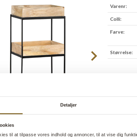
Varenr:
Colli:
Farve:
Størrelse:
Find forha
Detaljer
Produktbesk
Forén praktis
ookies
rullevogn i je
alsidige vogn
s til at tilpasse vores indhold og annoncer, til at vise dig funktio