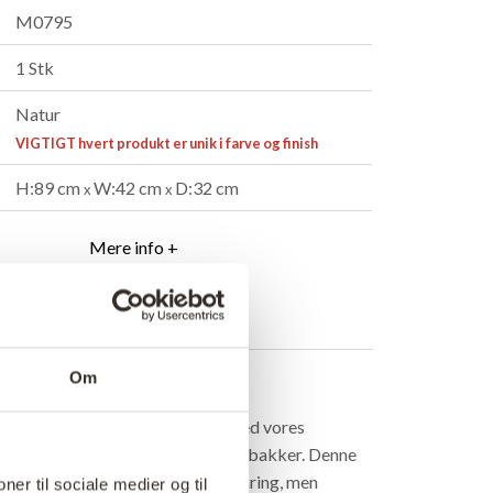
M0795
1 Stk
Natur
VIGTIGT hvert produkt er unik i farve og finish
H:89 cm
W:42 cm
D:32 cm
x
x
Mere info +
ndler
B2B Login
Om
rivelse
k opbevaring med rustik appel med vores
rn, udstyret med tre aftagelige træbakker. Denne
 tilbyder ikke kun bekvem opbevaring, men
ner til sociale medier og til