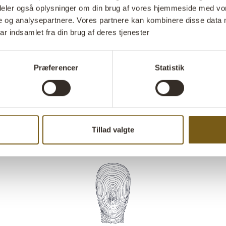
tilføjer også 
i deler også oplysninger om din brug af vores hjemmeside med vor
den i køkkenet
e og analysepartnere. Vores partnere kan kombinere disse data 
toiletartikler 
ar indsamlet fra din brug af deres tjenester
Med hjulene ka
jernrullevogn 
Præferencer
Statistik
praktisk og st
Stil 
Tillad valgte