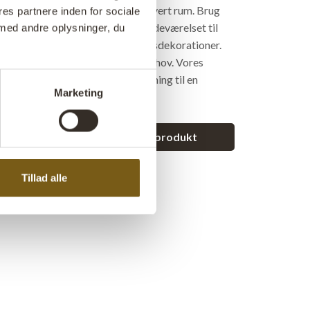
et strejf af naturlig skønhed til ethvert rum. Brug
es partnere inden for sociale
 til at organisere krydderier, i badeværelset til
med andre oplysninger, du
eller i stuen til at vise dine yndlingsdekorationer.
n du let flytte den rundt efter behov. Vores
med træbakker er den ideelle løsning til en
Marketing
ilfuld indretning.
et spørgsmål vedrørende dette produkt
Tillad alle