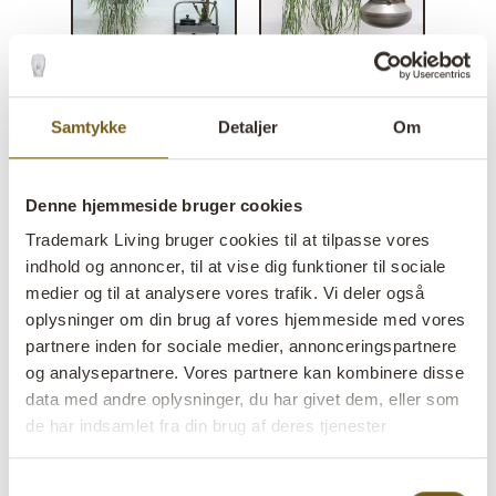
Samtykke
Detaljer
Om
Denne hjemmeside bruger cookies
Trademark Living bruger cookies til at tilpasse vores
indhold og annoncer, til at vise dig funktioner til sociale
medier og til at analysere vores trafik. Vi deler også
oplysninger om din brug af vores hjemmeside med vores
Sikasso jernpotte med
partnere inden for sociale medier, annonceringspartnere
og analysepartnere. Vores partnere kan kombinere disse
læderstrop
data med andre oplysninger, du har givet dem, eller som
de har indsamlet fra din brug af deres tjenester
lens
På lager
Samtykkevalg