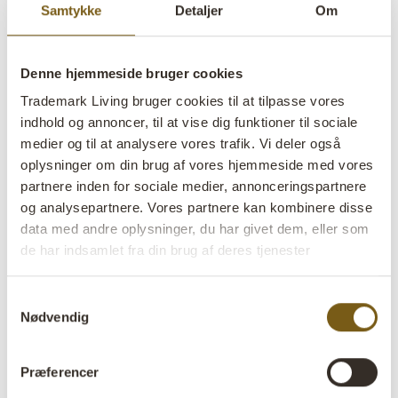
Samtykke
Detaljer
Om
Denne hjemmeside bruger cookies
Trademark Living bruger cookies til at tilpasse vores
indhold og annoncer, til at vise dig funktioner til sociale
Pip planteophæng
medier og til at analysere vores trafik. Vi deler også
oplysninger om din brug af vores hjemmeside med vores
lens
På lager
partnere inden for sociale medier, annonceringspartnere
og analysepartnere. Vores partnere kan kombinere disse
Varenr:
M16675
data med andre oplysninger, du har givet dem, eller som
de har indsamlet fra din brug af deres tjenester
Colli:
6 Stk
Farve:
Natur
Samtykkevalg
Nødvendig
VIGTIGT hvert produkt er unik i farve og finish
Størrelse:
H:33 cm
W:14 cm
D:14 cm
x
x
Præferencer
Størrelsen varierer