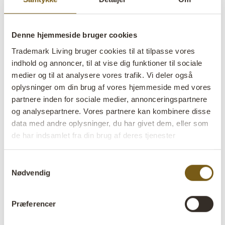
Denne hjemmeside bruger cookies
Trademark Living bruger cookies til at tilpasse vores
indhold og annoncer, til at vise dig funktioner til sociale
Gazoo træskål med hank
medier og til at analysere vores trafik. Vi deler også
oplysninger om din brug af vores hjemmeside med vores
partnere inden for sociale medier, annonceringspartnere
lens
På lager
og analysepartnere. Vores partnere kan kombinere disse
data med andre oplysninger, du har givet dem, eller som
Varenr:
D16489
de har indsamlet fra din brug af deres tjenester
Colli:
6 Stk
Samtykkevalg
Farve:
Natur
Nødvendig
VIGTIGT hvert produkt er unik i farve og finish
Størrelse:
H:7 cm
W:31 cm
D:18 cm
x
x
Præferencer
Størrelsen varierer