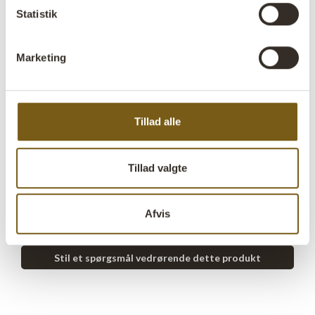
Statistik
Mere info +
Find forhandler
B2B Login
Marketing
Produktbeskrivelse
Tillad alle
Denne lille træskål med en hank er både sød og
dekorativ. Den kan anvendes til mange forskellige
formål, hvad enten det er som serveringsskål, dekorativt
Tillad valgte
element eller til organisering af små genstande. Denne
fine og alsidige skål tilføjer en rustik stil til enhver
Afvis
indretning.
Stil et spørgsmål vedrørende dette produkt