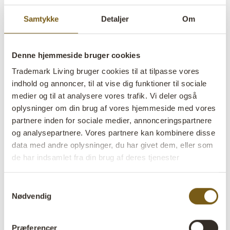
Samtykke
Detaljer
Om
Denne hjemmeside bruger cookies
Trademark Living bruger cookies til at tilpasse vores
Dias vase - røgfarvet
indhold og annoncer, til at vise dig funktioner til sociale
medier og til at analysere vores trafik. Vi deler også
lens
På lager
oplysninger om din brug af vores hjemmeside med vores
partnere inden for sociale medier, annonceringspartnere
Varenr:
G16142
og analysepartnere. Vores partnere kan kombinere disse
data med andre oplysninger, du har givet dem, eller som
Colli:
6 Stk
de har indsamlet fra din brug af deres tjenester
Farve:
Røgfarvet
Samtykkevalg
Størrelse:
H:20 cm
W:6,5 cm
D:6,5 cm
x
x
Nødvendig
Mere info +
Præferencer