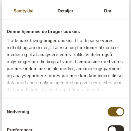
Samtykke
Detaljer
Om
Denne hjemmeside bruger cookies
Trademark Living bruger cookies til at tilpasse vores
Barrymore vase - røgfarvet
indhold og annoncer, til at vise dig funktioner til sociale
medier og til at analysere vores trafik. Vi deler også
lens
På lager
oplysninger om din brug af vores hjemmeside med vores
partnere inden for sociale medier, annonceringspartnere
Varenr:
G16145
og analysepartnere. Vores partnere kan kombinere disse
data med andre oplysninger, du har givet dem, eller som
Colli:
6 Stk
de har indsamlet fra din brug af deres tjenester
Farve:
Røgfarvet
Samtykkevalg
Størrelse:
H:20 cm
W:6,5 cm
D:6,5 cm
x
x
Nødvendig
Mere info +
Præferencer