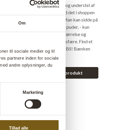
enanvendt træ med rå jernkanter og understel af
r flot til bordet der passer til (find det i shoppen
, men er også super skøn alene. Man kan sidde på
Om
e den med vaser, lamper, bøger og puder, - kun
ter grænser. Bænken vil med sin størrelse og
sprede en rustik og hyggelig atmosfære. Find et
ord under varenummer: SG0334 OBS! Bænken
ner til sociale medier og til
ltransport.
es partnere inden for sociale
med andre oplysninger, du
et spørgsmål vedrørende dette produkt
Marketing
Tillad alle