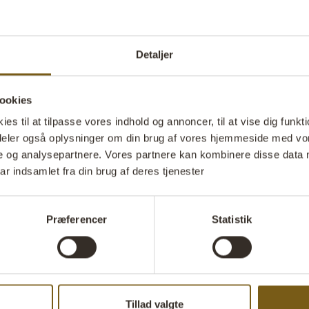
Lang bænk i g
jern. Bænken e
under SG0334)
Detaljer
den eller pynt
fantasien sæt
flotte udtryk 
ookies
matchende b
s til at tilpasse vores indhold og annoncer, til at vise dig funktio
kræver specia
i deler også oplysninger om din brug af vores hjemmeside med vor
e og analysepartnere. Vores partnere kan kombinere disse data 
ar indsamlet fra din brug af deres tjenester
Stil 
Præferencer
Statistik
Tillad valgte