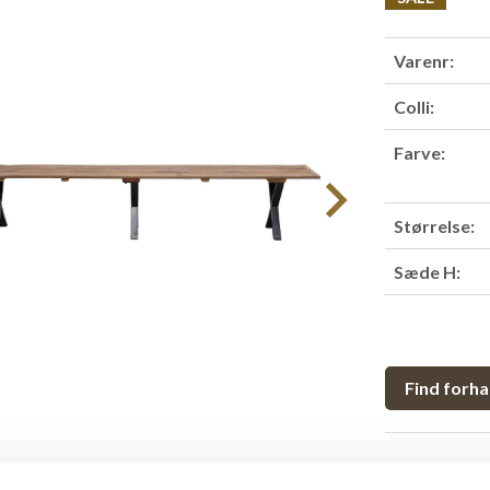
Varenr:
Colli:
Farve:
Størrelse:
Sæde H:
Find forha
Produktbesk