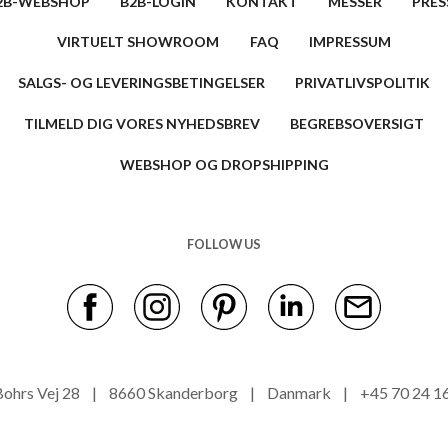
2B-WEBSHOP
B2B-LOGIN
KONTAKT
MESSER
PRES
VIRTUELT SHOWROOM
FAQ
IMPRESSUM
SALGS- OG LEVERINGSBETINGELSER
PRIVATLIVSPOLITIK
TILMELD DIG VORES NYHEDSBREV
BEGREBSOVERSIGT
WEBSHOP OG DROPSHIPPING
FOLLOW US
s Bohrs Vej 28 | 8660 Skanderborg | Danmark | +45 70 24 