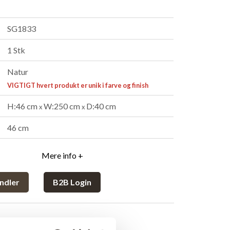
SG1833
1 Stk
Natur
VIGTIGT hvert produkt er unik i farve og finish
H:46 cm
W:250 cm
D:40 cm
x
x
46 cm
Mere info +
ndler
B2B Login
rivelse