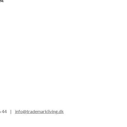
SE
16 44 |
info@trademarkliving.dk