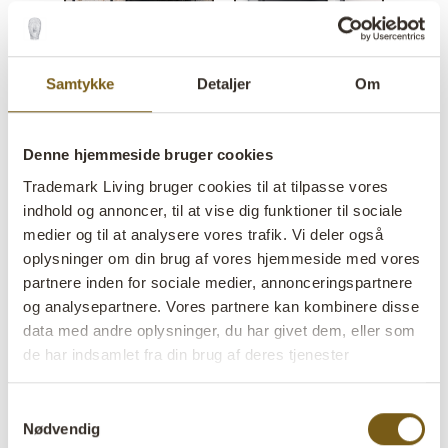
Samtykke
Detaljer
Om
Denne hjemmeside bruger cookies
Trademark Living bruger cookies til at tilpasse vores
indhold og annoncer, til at vise dig funktioner til sociale
medier og til at analysere vores trafik. Vi deler også
oplysninger om din brug af vores hjemmeside med vores
partnere inden for sociale medier, annonceringspartnere
og analysepartnere. Vores partnere kan kombinere disse
Magnum vitrineskab
data med andre oplysninger, du har givet dem, eller som
de har indsamlet fra din brug af deres tjenester
lens
På lager
Samtykkevalg
Varenr:
M1006
Nødvendig