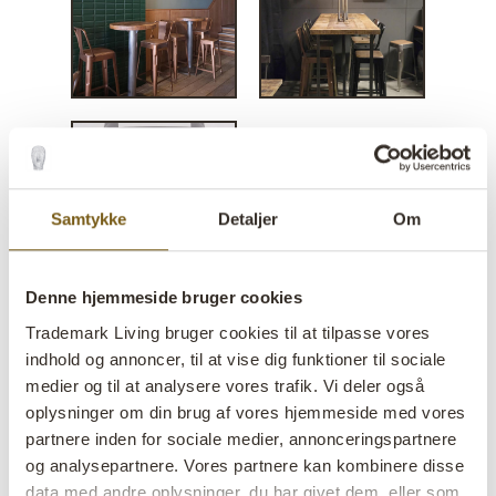
Samtykke
Detaljer
Om
Denne hjemmeside bruger cookies
Trademark Living bruger cookies til at tilpasse vores
Copenhagen barstol -
indhold og annoncer, til at vise dig funktioner til sociale
antikkobber
medier og til at analysere vores trafik. Vi deler også
oplysninger om din brug af vores hjemmeside med vores
partnere inden for sociale medier, annonceringspartnere
lens
På lager
og analysepartnere. Vores partnere kan kombinere disse
data med andre oplysninger, du har givet dem, eller som