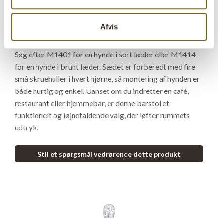
der passer perfekt til barer, højborde og restauranter.
Barstolen fås i flere farver, så du kan finde den, der passer
Afvis
bedst til din stil. For ekstra komfort kan barstolen nemt
kombineres med en af vores lækre siddehynder i læder.
Søg efter M1401 for en hynde i sort læder eller M1414
for en hynde i brunt læder. Sædet er forberedt med fire
små skruehuller i hvert hjørne, så montering af hynden er
både hurtig og enkel. Uanset om du indretter en café,
restaurant eller hjemmebar, er denne barstol et
funktionelt og iøjnefaldende valg, der løfter rummets
udtryk.
Stil et spørgsmål vedrørende dette produkt