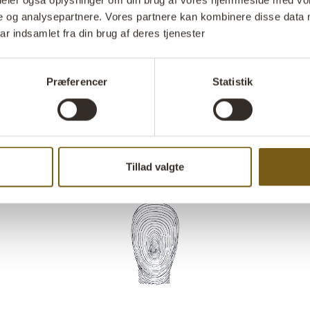
i deler også oplysninger om din brug af vores hjemmeside med vor
funktionalitet
e og analysepartnere. Vores partnere kan kombinere disse data 
lethed og tilfø
ar indsamlet fra din brug af deres tjenester
imponerende
Præferencer
Statistik
Stil 
Tillad valgte