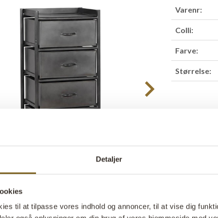
Varenr:
Colli:
Farve:
Størrelse:
Find forha
Detaljer
Produktbesk
Forny din op
jern med 4 br
ookies
men også et st
s til at tilpasse vores indhold og annoncer, til at vise dig funktio
design og det