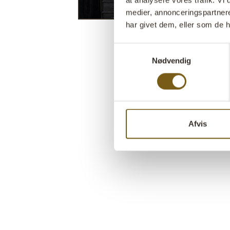
at analysere vores trafik. V
medier, annonceringspartner
har givet dem, eller som de h
Samtykkevalg
Nødvendig
Afvis