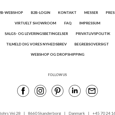
2B-WEBSHOP
B2B-LOGIN
KONTAKT
MESSER
PRES
VIRTUELT SHOWROOM
FAQ
IMPRESSUM
SALGS- OG LEVERINGSBETINGELSER
PRIVATLIVSPOLITIK
TILMELD DIG VORES NYHEDSBREV
BEGREBSOVERSIGT
WEBSHOP OG DROPSHIPPING
FOLLOW US
s Bohrs Vej 28 | 8660 Skanderborg | Danmark | +45 70 24 