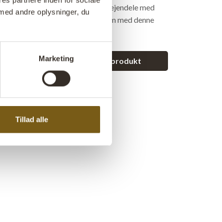
es partnere inden for sociale
 til din indretning. Organisér dine ejendele med
med andre oplysninger, du
j et strejf af rå elegance til dit hjem med denne
 kommode.
Marketing
et spørgsmål vedrørende dette produkt
Tillad alle