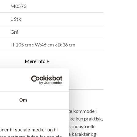
M0573
1 Stk
Grå
H:105 cm
W:46 cm
D:36 cm
x
x
Mere info +
ndler
B2B Login
Om
rivelse
bevaringsløsning med vores robuste kommode i
ede skuffer. Denne kommode er ikke kun praktisk,
ilfuldt tilbehør til ethvert rum. Det industrielle
ner til sociale medier og til
 holdbare jernmateriale giver både karakter og