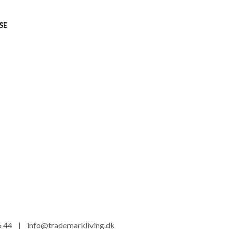
SE
16 44 |
info@trademarkliving.dk